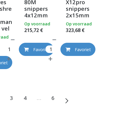
wes
80M
X12pro
shre
snippers
snippers
4x12mm
2x15mm
rman
Op voorraad
Op voorraad
 vel
215,72
€
323,68
€
raad
Favoriet
Favoriet
riet
3
4
…
6