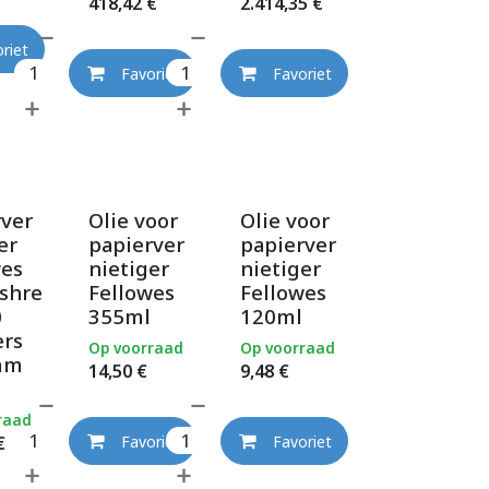
418,42
€
2.414,35
€
riet
Favoriet
Favoriet
rver
Olie voor
Olie voor
er
papierver
papierver
wes
nietiger
nietiger
shre
Fellowes
Fellowes
0
355ml
120ml
ers
Op voorraad
Op voorraad
mm
14,50
€
9,48
€
raad
€
Favoriet
Favoriet