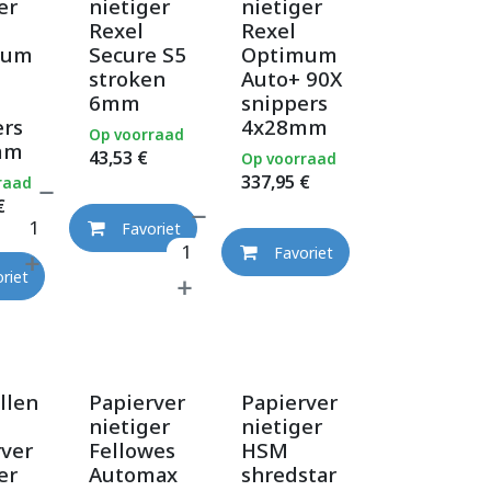
er
nietiger
nietiger
Rexel
Rexel
mum
Secure S5
Optimum
stroken
Auto+ 90X
6mm
snippers
ers
4x28mm
Op voorraad
mm
43,53
€
Op voorraad
337,95
€
raad
€
Favoriet
Favoriet
riet
llen
Papierver
Papierver
nietiger
nietiger
rver
Fellowes
HSM
er
Automax
shredstar