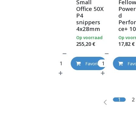
Small
Fello
Office 50X
Power
P4
d
snippers
Perfo
4x28mm
ce+ 10
Op voorraad
Op voor
255,20
€
17,82
€
Favoriet
Favo
1
2