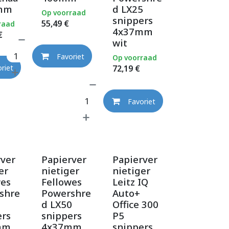
0mm
d LX25
Op voorraad
snippers
55,49
€
raad
4x37mm
€
wit
Favoriet
Op voorraad
72,19
€
riet
Favoriet
rver
Papierver
Papierver
er
nietiger
nietiger
wes
Fellowes
Leitz IQ
shre
Powershre
Auto+
d LX50
Office 300
ers
snippers
P5
mm
4x37mm
snippers