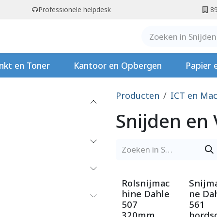
Professionele helpdesk
89
er ons
Contact
Stempels
nkt en Toner
Kantoor en Opbergen
Papier 
Producten
ICT en Mac
Snijden en 
Rolsnijmac
Snijm
hine Dahle
ne Da
507
561
320mm
bords