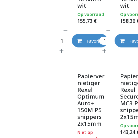
wit
wit
Op voorraad
Op voor
155,73
€
158,36
Favoriet
Favo
Papierver
Papie
nietiger
nietig
Rexel
Rexel
Optimum
Secur
Auto+
MC3 P
150M P5
snipp
snippers
2x15
2x15mm
Op voor
143,24
Niet op