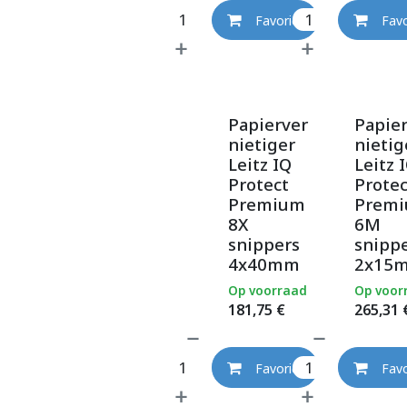
Favoriet
Favo
Papierver
Papie
nietiger
nietig
Leitz IQ
Leitz 
Protect
Protec
Premium
Prem
8X
6M
snippers
snipp
4x40mm
2x15
Op voorraad
Op voor
181,75
€
265,31
Favoriet
Favo