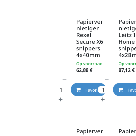
Papierver
Papie
nietiger
nietig
Rexel
Leitz 
Secure X6
Home
snippers
snipp
4x40mm
4x28
Op voorraad
Op voor
62,88
€
87,12
€
Favoriet
Favo
Papierver
Papie