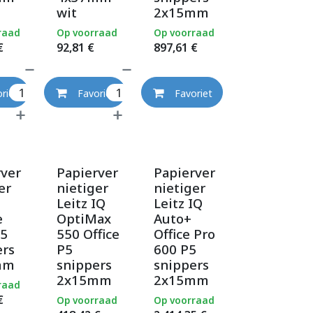
wit
2x15mm
raad
Op voorraad
Op voorraad
€
92,81
€
897,61
€
riet
Favoriet
Favoriet
rver
Papierver
Papierver
er
nietiger
nietiger
Leitz IQ
Leitz IQ
e
OptiMax
Auto+
5
550 Office
Office Pro
ers
P5
600 P5
mm
snippers
snippers
2x15mm
2x15mm
raad
€
Op voorraad
Op voorraad