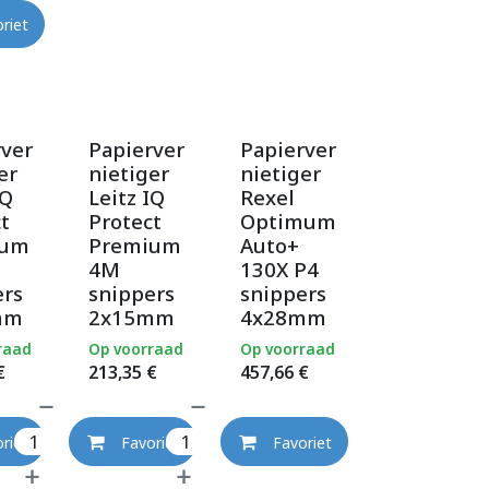
riet
rver
Papierver
Papierver
er
nietiger
nietiger
IQ
Leitz IQ
Rexel
t
Protect
Optimum
ium
Premium
Auto+
4M
130X P4
ers
snippers
snippers
mm
2x15mm
4x28mm
raad
Op voorraad
Op voorraad
€
213,35
€
457,66
€
riet
Favoriet
Favoriet