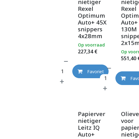
nietiger
nietig
Rexel
Rexel
Optimum
Opti
Auto+ 45X
Auto+
snippers
130M
4x28mm
snipp
2x15
Op voorraad
227,34
€
Op voor
551,40
Favoriet
Favo
Papierver
Olieve
nietiger
voor
Leitz IQ
papie
Auto+
nietig