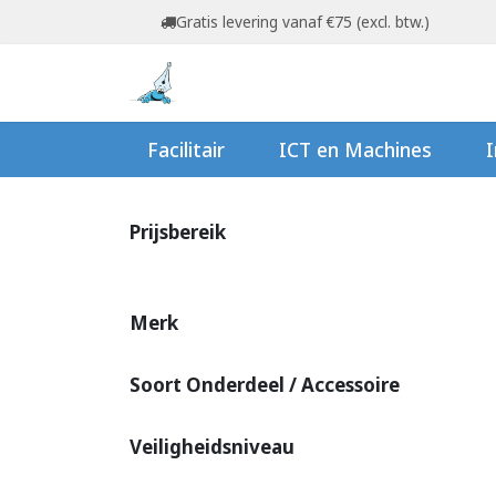
Overslaan naar inhoud
Gratis levering vanaf €75 (excl. btw.)
Startpagina
Shop
Ov
Facilitair
ICT en Machines
I
Prijsbereik
Merk
Soort Onderdeel / Accessoire
Veiligheidsniveau