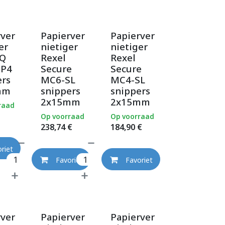
rver
Papierver
Papierver
er
nietiger
nietiger
IQ
Rexel
Rexel
 P4
Secure
Secure
ers
MC6-SL
MC4-SL
mm
snippers
snippers
2x15mm
2x15mm
raad
Op voorraad
Op voorraad
238,74
€
184,90
€
riet
Favoriet
Favoriet
rver
Papierver
Papierver