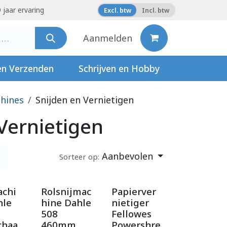
 jaar ervaring
Excl. btw
Incl. btw
Aanmelden
en Verzenden
Schrijven en Hobby
hines
Snijden en Vernietigen
Vernietigen
Aanbevolen
Sorteer op:
achi
Rolsnijmac
Papierver
hle
hine Dahle
nietiger
508
Fellowes
chaa
460mm
Powershre