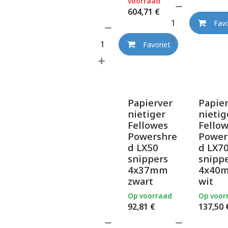
voorraad
604,71
€
Favo
Favoriet
Papierver
Papie
nietiger
nietig
Fellowes
Fello
Powershre
Power
d LX50
d LX7
snippers
snipp
4x37mm
4x40
zwart
wit
Op voorraad
Op voor
92,81
€
137,50