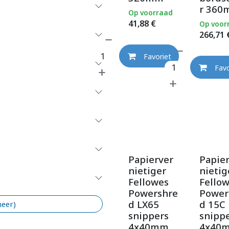
r 36
Op voorraad
41,88
€
Op voor
266,71
Favoriet
Favo
Papierver
Papie
nietiger
nietig
Fellowes
Fello
Powershre
Power
d LX65
d 15C
meer)
snippers
snipp
4x40mm
4x40