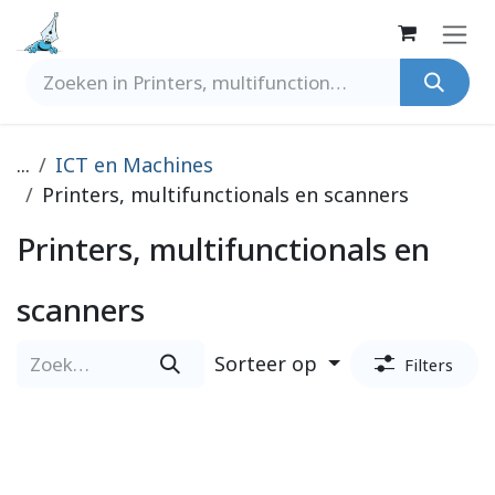
Overslaan naar inhoud
...
ICT en Machines
Printers, multifunctionals en scanners
Printers, multifunctionals en
scanners
Sorteer op
Filters