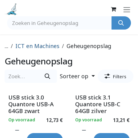
Overslaan naar inhoud
...
ICT en Machines
Geheugenopslag
Geheugenopslag
Sorteer op
Filters
USB stick 3.0
USB stick 3.1
Quantore USB-A
Quantore USB-C
64GB zwart
64GB zilver
Op voorraad
12,73
€
Op voorraad
13,21
€