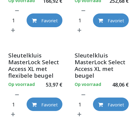
Op voorraad
166,92
€
Op voorraad
252,68
€
Favoriet
Favoriet
Sleutelkluis
Sleutelkluis
MasterLock Select
MasterLock Select
Access XL met
Access XL met
flexibele beugel
beugel
Op voorraad
53,97
€
Op voorraad
48,06
€
Favoriet
Favoriet