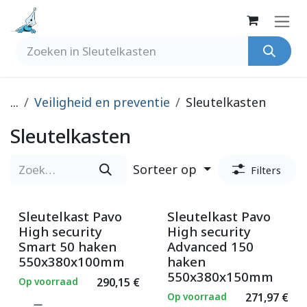
Overslaan naar inhoud
...
Veiligheid en preventie
Sleutelkasten
Sleutelkasten
Sorteer op
Filters
Sleutelkast Pavo
Sleutelkast Pavo
High security
High security
Smart 50 haken
Advanced 150
550x380x100mm
haken
550x380x150mm
Op voorraad
290,15
€
Op voorraad
271,97
€