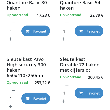
Quantore Basic 30
Quantore Basic 54
haken
haken
Op voorraad
17,28
€
Op voorraad
22,79
€
Favoriet
Favoriet
Sleutelkast Pavo
Sleutelkast
High security 300
Durable 72 haken
haken
met cijferslot
650x410x250mm
Op voorraad
200,45
€
Op voorraad
253,22
€
Favoriet
Favoriet