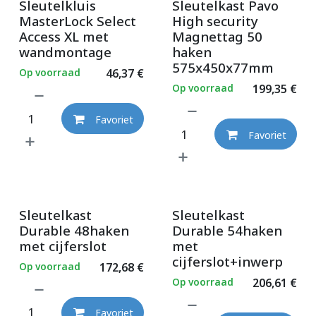
Sleutelkluis
Sleutelkast Pavo
MasterLock Select
High security
Access XL met
Magnettag 50
wandmontage
haken
575x450x77mm
Op voorraad
46,37
€
Op voorraad
199,35
€
Favoriet
Favoriet
Sleutelkast
Sleutelkast
Durable 48haken
Durable 54haken
met cijferslot
met
cijferslot+inwerp
Op voorraad
172,68
€
Op voorraad
206,61
€
Favoriet