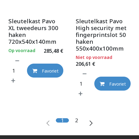
Sleutelkast Pavo
Sleutelkast Pavo
XL tweedeurs 300
High security met
haken
fingerprintslot 50
720x540x140mm
haken
550x400x100mm
Op voorraad
285,48
€
Niet op voorraad
206,61
€
Favoriet
Favoriet
1
2