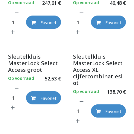
Op voorraad
247,61
€
Op voorraad
46,48
€
Favoriet
Favoriet
Sleutelkluis
Sleutelkluis
MasterLock Select
MasterLock Select
Access groot
Access XL
cijfercombinatiesl
Op voorraad
52,53
€
ot
Op voorraad
138,70
€
Favoriet
Favoriet