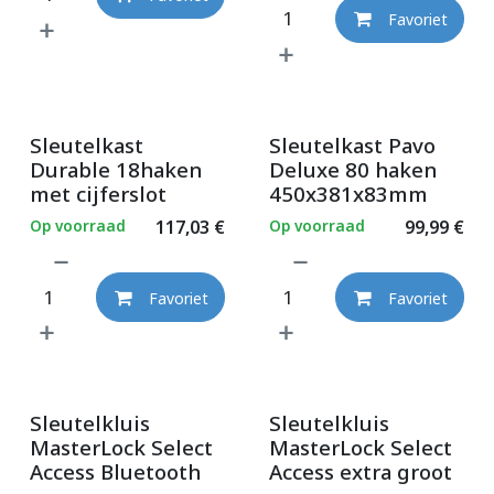
Favoriet
Sleutelkast
Sleutelkast Pavo
Durable 18haken
Deluxe 80 haken
met cijferslot
450x381x83mm
Op voorraad
117,03
€
Op voorraad
99,99
€
Favoriet
Favoriet
Sleutelkluis
Sleutelkluis
MasterLock Select
MasterLock Select
Access Bluetooth
Access extra groot