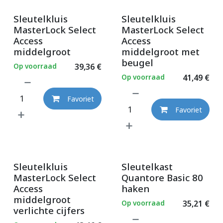
Sleutelkluis
Sleutelkluis
MasterLock Select
MasterLock Select
Access
Access
middelgroot
middelgroot met
beugel
Op voorraad
39,36
€
Op voorraad
41,49
€
Favoriet
Favoriet
Sleutelkluis
Sleutelkast
MasterLock Select
Quantore Basic 80
Access
haken
middelgroot
Op voorraad
35,21
€
verlichte cijfers