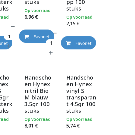
sterk
stuks
pp 100
uks
stuks
Op voorraad
6,96
€
raad
Op voorraad
2,15
€
Favoriet
riet
Favoriet
cho
Handscho
Handscho
nex
en Hynex
en Hynex
S
nitril Bio
vinyl S
5gr
M blauw
transparan
sterk
3.5gr 100
t 4.5gr 100
uks
stuks
stuks
raad
Op voorraad
Op voorraad
8,01
€
5,74
€