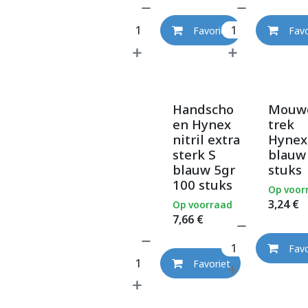
Favoriet
Favo
Handscho
Mouw
en Hynex
trek
nitril extra
Hynex
sterk S
blauw
blauw 5gr
stuks
100 stuks
Op voor
3,24
€
Op voorraad
7,66
€
Favo
Favoriet