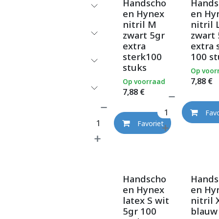
Handscho
Hands
en Hynex
en Hy
nitril M
nitril 
zwart 5gr
zwart 
extra
extra 
sterk100
100 st
stuks
Op voor
7,88
€
Op voorraad
7,88
€
Favo
Favoriet
Handscho
Hands
en Hynex
en Hy
latex S wit
nitril 
5gr 100
blauw