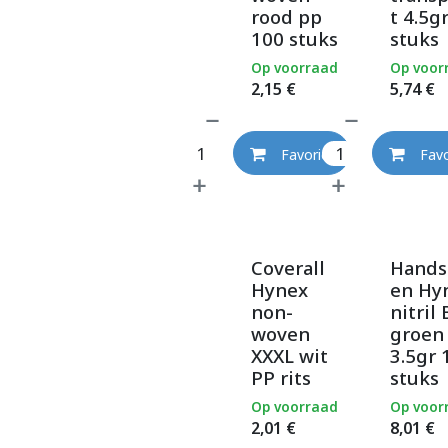
rood pp
t 4.5g
100 stuks
stuks
Op voorraad
Op voor
2,15
€
5,74
€
Favoriet
Favo
Coverall
Hands
Hynex
en Hy
non-
nitril 
woven
groen
XXXL wit
3.5gr 
PP rits
stuks
Op voorraad
Op voor
2,01
€
8,01
€