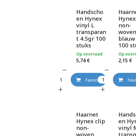
Handscho
Haarn
en Hynex
Hynex 
vinyl L
non-
transparan
wove
t 4.5gr 100
blauw
stuks
100 st
Op voorraad
Op voor
5,74
€
2,15
€
Favoriet
Favo
Haarnet
Hands
Hynex clip
en Hy
non-
vinyl 
woven
trans