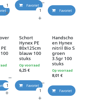
Favoriet
riet
Favoriet
over
Schort
Handscho
Hynex PE
en Hynex
 PE
80x125cm
nitril Bio S
 100
blauw 100
groen
stuks
3.5gr 100
stuks
raad
Op voorraad
6,25
€
Op voorraad
8,01
€
riet
Favoriet
Favoriet