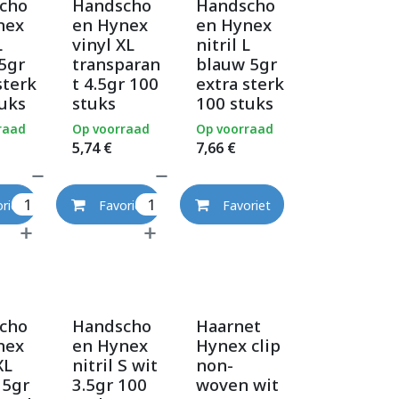
cho
Handscho
Handscho
nex
en Hynex
en Hynex
L
vinyl XL
nitril L
5gr
transparan
blauw 5gr
sterk
t 4.5gr 100
extra sterk
uks
stuks
100 stuks
raad
Op voorraad
Op voorraad
5,74
€
7,66
€
riet
Favoriet
Favoriet
cho
Handscho
Haarnet
nex
en Hynex
Hynex clip
XL
nitril S wit
non-
 5gr
3.5gr 100
woven wit