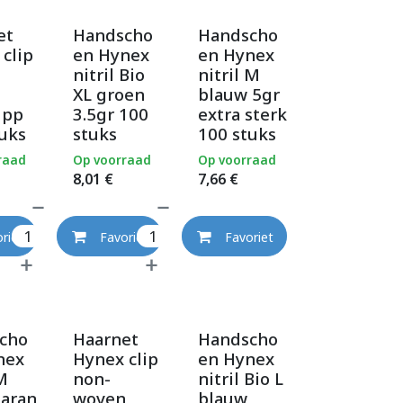
et
Handscho
Handscho
clip
en Hynex
en Hynex
nitril Bio
nitril M
n
XL groen
blauw 5gr
 pp
3.5gr 100
extra sterk
uks
stuks
100 stuks
raad
Op voorraad
Op voorraad
8,01
€
7,66
€
riet
Favoriet
Favoriet
cho
Haarnet
Handscho
nex
Hynex clip
en Hynex
M
non-
nitril Bio L
paran
woven
blauw