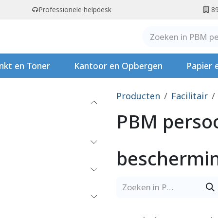
Professionele helpdesk
89
er ons
Contact
Stempels
nkt en Toner
Kantoor en Opbergen
Papier 
Producten
Facilitair
PBM persoo
beschermi