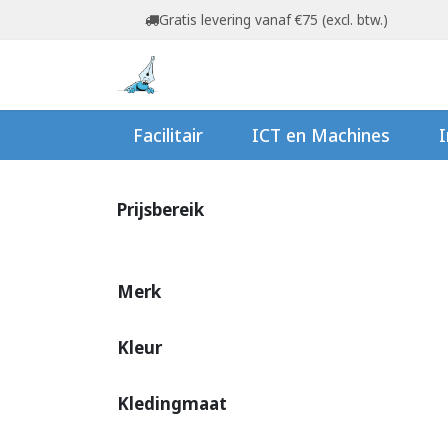
Overslaan naar inhoud
Gratis levering vanaf €75 (excl. btw.)
Startpagina
Shop
Ov
Facilitair
ICT en Machines
I
Prijsbereik
Merk
Kleur
Kledingmaat