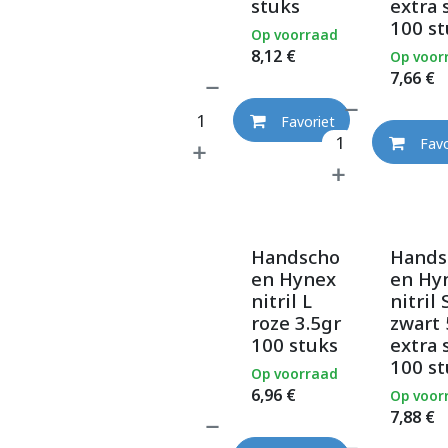
stuks
extra 
100 st
Op voorraad
8,12
€
Op voor
7,66
€
Favoriet
Favo
Handscho
Hands
en Hynex
en Hy
nitril L
nitril 
roze 3.5gr
zwart 
100 stuks
extra 
100 st
Op voorraad
6,96
€
Op voor
7,88
€