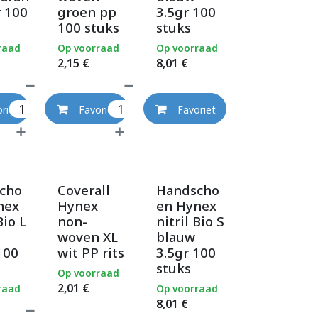
r 100
groen pp
3.5gr 100
100 stuks
stuks
raad
Op voorraad
Op voorraad
2,15
€
8,01
€
riet
Favoriet
Favoriet
cho
Coverall
Handscho
nex
Hynex
en Hynex
Bio L
non-
nitril Bio S
woven XL
blauw
100
wit PP rits
3.5gr 100
stuks
Op voorraad
2,01
€
raad
Op voorraad
8,01
€