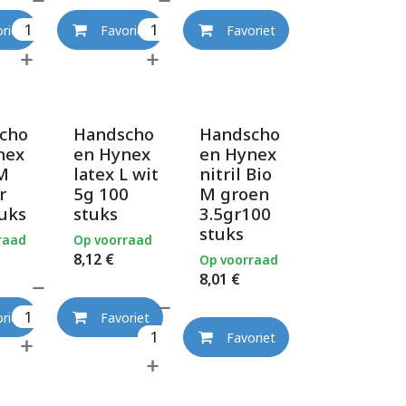
riet
Favoriet
Favoriet
cho
Handscho
Handscho
nex
en Hynex
en Hynex
 M
latex L wit
nitril Bio
r
5g 100
M groen
uks
stuks
3.5gr100
stuks
raad
Op voorraad
8,12
€
Op voorraad
8,01
€
riet
Favoriet
Favoriet