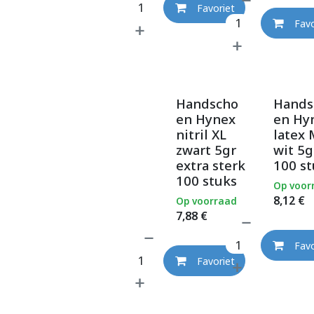
Favoriet
Favo
Handscho
Hands
en Hynex
en Hy
nitril XL
latex
zwart 5gr
wit 5g
extra sterk
100 st
100 stuks
Op voor
8,12
€
Op voorraad
7,88
€
Favo
Favoriet