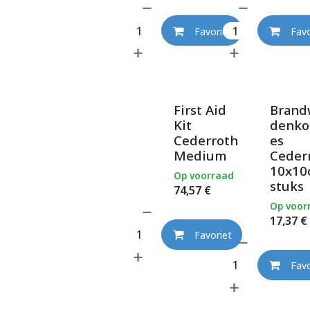
Favoriet
Favo
First Aid
Brand
Kit
denk
Cederroth
es
Medium
Ceder
10x10
Op voorraad
stuks
74,57
€
Op voor
17,37
€
Favoriet
Favo