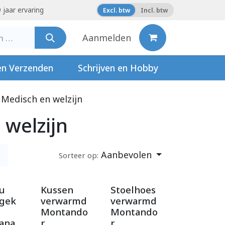
 jaar ervaring
Excl. btw
Incl. btw
Aanmelden
en Verzenden
Schrijven en Hobby
Medisch en welzijn
 welzijn
Aanbevolen
Sorteer op:
su
Kussen
Stoelhoes
gek
verwarmd
verwarmd
Montando
Montando
ana
r
r