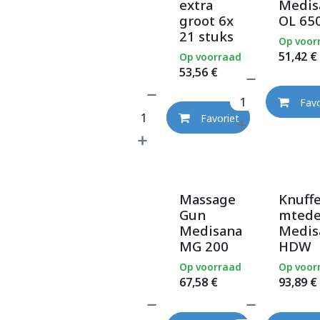
extra
Medis
groot 6x
OL 65
21 stuks
Op voor
51,42
€
Op voorraad
53,56
€
Favo
Favoriet
Massage
Knuff
Gun
mted
Medisana
Medis
MG 200
HDW
Op voorraad
Op voor
67,58
€
93,89
€