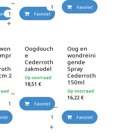
Favoriet
riet
Favoriet
won
Oogdouch
Oog en
ompr
e
wondreini
Cederroth
gende
roth
zakmodel
Spray
cm 2
Cederroth
Op voorraad
150ml
18,51
€
raad
Op voorraad
16,22
€
Favoriet
riet
Favoriet