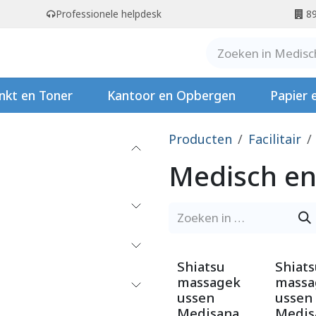
Professionele helpdesk
89
er ons
Contact
Stempels
nkt en Toner
Kantoor en Opbergen
Papier 
Producten
Facilitair
Medisch en
Shiatsu
Shiat
massagek
massa
ussen
ussen
Medisana
Medis