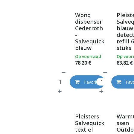
Wond
Pleist
dispenser
Salve
Cederroth
blauw
-
detec
Salvequick
refill 
blauw
stuks
Op voorraad
Op voor
78,20
€
83,82
€
Favoriet
Favo
Pleisters
Warm
Salvequick
ssen
textiel
Outdo