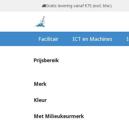
Overslaan naar inhoud
Gratis levering vanaf €75 (excl. btw.)
Startpagina
Shop
Ov
Facilitair
ICT en Machines
I
Prijsbereik
Merk
Kleur
Met Milieukeurmerk