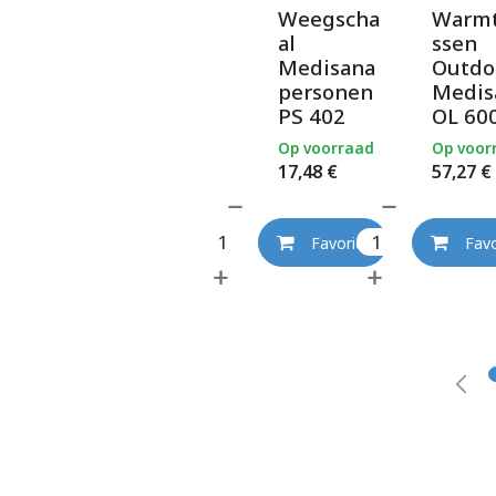
Weegscha
Warm
al
ssen
Medisana
Outdo
personen
Medis
PS 402
OL 60
Op voorraad
Op voor
17,48
€
57,27
€
Favoriet
Favo