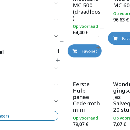
MC 500
MC 60
(draadloos
Op voor
)
96,63
€
Op voorraad
64,40
€
Favo
Favoriet
el
Eerste
Wondr
Hulp
gings
paneel
jes
Cederroth
Salve
mini
20 stu
meer)
Op voorraad
Op voor
79,07
€
7,07
€