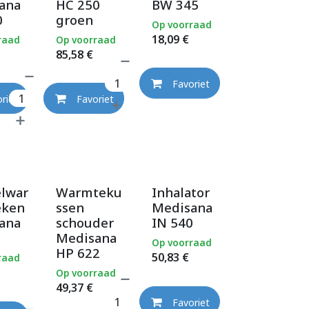
ana
HC 250
BW 345
0
groen
Op voorraad
18,09
€
raad
Op voorraad
85,58
€
Favoriet
riet
Favoriet
elwar
Warmteku
Inhalator
eken
ssen
Medisana
ana
schouder
IN 540
Medisana
Op voorraad
HP 622
50,83
€
raad
Op voorraad
49,37
€
Favoriet