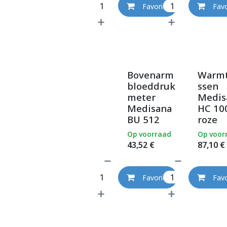
Favoriet
Favo
Bovenarm
Warm
bloeddruk
ssen
meter
Medis
Medisana
HC 10
BU 512
roze
Op voorraad
Op voor
43,52
€
87,10
€
Favoriet
Favo