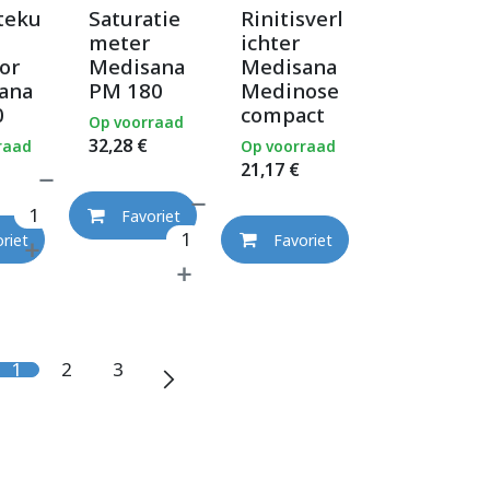
teku
Saturatie
Rinitisverl
meter
ichter
or
Medisana
Medisana
ana
PM 180
Medinose
0
compact
Op voorraad
32,28
€
raad
Op voorraad
21,17
€
Favoriet
riet
Favoriet
1
2
3