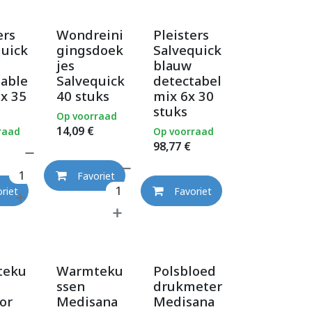
ers
Wondreini
Pleisters
quick
gingsdoek
Salvequick
jes
blauw
table
Salvequick
detectabel
6x 35
40 stuks
mix 6x 30
stuks
Op voorraad
14,09
€
raad
Op voorraad
98,77
€
Favoriet
riet
Favoriet
teku
Warmteku
Polsbloed
ssen
drukmeter
or
Medisana
Medisana