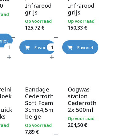
0
Infrarood
Infrarood
grijs
grijs
raad
Op voorraad
Op voorraad
125,72
€
150,33
€
riet
Favoriet
Favoriet
eini
Bandage
Oogwas
doek
Cederroth
station
Soft Foam
Cederroth
quick
3cmx4,5m
2x 500ml
ks
beige
Op voorraad
204,50
€
raad
Op voorraad
7,89
€