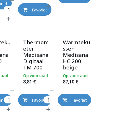
riet
Favoriet
teku
Thermom
Warmteku
eter
ssen
ana
Medisana
Medisana
0
Digitaal
HC 200
TM 700
beige
raad
Op voorraad
Op voorraad
8,81
€
87,10
€
riet
Favoriet
Favoriet