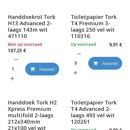
Handdoekrol Tork
Toiletpapier Tork
H13 Advanced 2-
T4 Premium 3-
laags 143m wit
laags 250 vel wit
471110
110316
Niet op voorraad
Op voorraad
9,91
€
107,25
€
Favoriet
Favoriet
Handdoek Tork H2
Toiletpapier Tork
Xpress Premium
T4 Advanced 2-
multifold 2-laags
laags 493 vel wit
212x340mm
120261
21x100 vel wit
Op voorraad