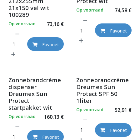
212x255mm
Protect wit
21x150 vel wit
Op voorraad
74,58
€
100289
Op voorraad
73,16
€
Favoriet
Favoriet
Zonnebrandcrème
Zonnebrandcrème
dispenser
Dreumex Sun
Dreumex Sun
Protect SPF 50
Protect
1liter
startpakket wit
Op voorraad
52,91
€
Op voorraad
160,13
€
Favoriet
Favoriet