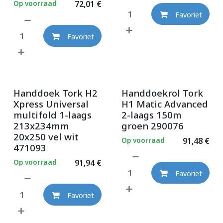
Op voorraad
72,01
€
Favoriet
Favoriet
Handdoek Tork H2
Handdoekrol Tork
Xpress Universal
H1 Matic Advanced
multifold 1-laags
2-laags 150m
213x234mm
groen 290076
20x250 vel wit
Op voorraad
91,48
€
471093
Op voorraad
91,94
€
Favoriet
Favoriet