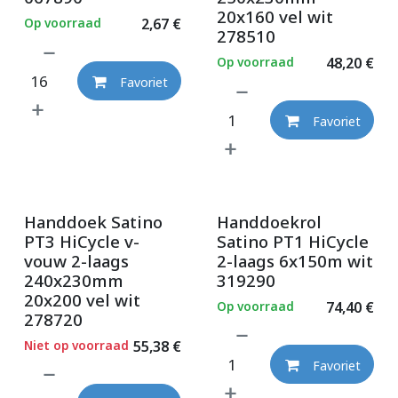
20x160 vel wit
Op voorraad
2,67
€
278510
Op voorraad
48,20
€
Favoriet
Favoriet
Handdoek Satino
Handdoekrol
PT3 HiCycle v-
Satino PT1 HiCycle
vouw 2-laags
2-laags 6x150m wit
240x230mm
319290
20x200 vel wit
Op voorraad
74,40
€
278720
Niet op voorraad
55,38
€
Favoriet