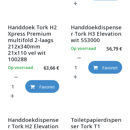
Handdoek Tork H2
Handdoekdispense
Xpress Premium
r Tork H3 Elevation
multifold 2-laags
wit 553000
212x340mm
Op voorraad
56,79
€
21x110 vel wit
100288
Op voorraad
63,66
€
Favoriet
Favoriet
Handdoekdispense
Toiletpapierdispen
r Tork H2 Elevation
ser Tork T1