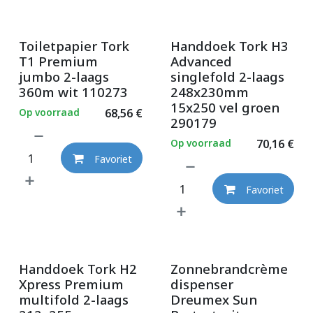
Toiletpapier Tork
Handdoek Tork H3
T1 Premium
Advanced
jumbo 2-laags
singlefold 2-laags
360m wit 110273
248x230mm
15x250 vel groen
Op voorraad
68,56
€
290179
Op voorraad
70,16
€
Favoriet
Favoriet
Handdoek Tork H2
Zonnebrandcrème
Xpress Premium
dispenser
multifold 2-laags
Dreumex Sun