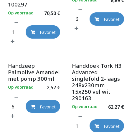
8,89
€
100297
Op voorraad
70,50
€
Favoriet
Favoriet
Handzeep
Handdoek Tork H3
Palmolive Amandel
Advanced
met pomp 300ml
singlefold 2-laags
248x230mm
Op voorraad
2,52
€
15x250 vel wit
290163
Op voorraad
62,27
€
Favoriet
Favoriet