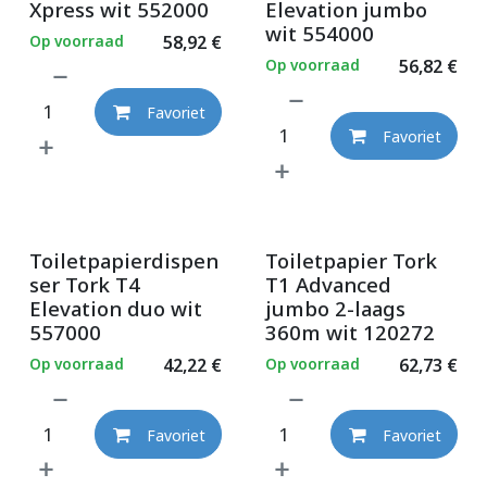
Xpress wit 552000
Elevation jumbo
wit 554000
Op voorraad
58,92
€
Op voorraad
56,82
€
Favoriet
Favoriet
Toiletpapierdispen
Toiletpapier Tork
ser Tork T4
T1 Advanced
Elevation duo wit
jumbo 2-laags
557000
360m wit 120272
Op voorraad
42,22
€
Op voorraad
62,73
€
Favoriet
Favoriet