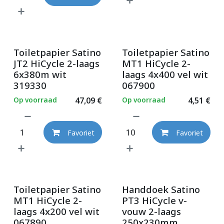
Toiletpapier Satino
Toiletpapier Satino
JT2 HiCycle 2-laags
MT1 HiCycle 2-
6x380m wit
laags 4x400 vel wit
319330
067900
Op voorraad
47,09
€
Op voorraad
4,51
€
Favoriet
Favoriet
Toiletpapier Satino
Handdoek Satino
MT1 HiCycle 2-
PT3 HiCycle v-
laags 4x200 vel wit
vouw 2-laags
067890
250x230mm