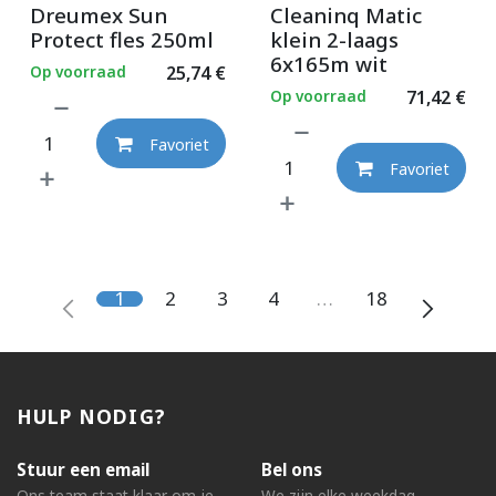
Dreumex Sun
Cleaninq Matic
Protect fles 250ml
klein 2-laags
6x165m wit
Op voorraad
25,74
€
Op voorraad
71,42
€
Favoriet
Favoriet
1
2
3
4
…
18
HULP NODIG?
Stuur een email
Bel ons
Ons team staat klaar om je
We zijn elke weekdag