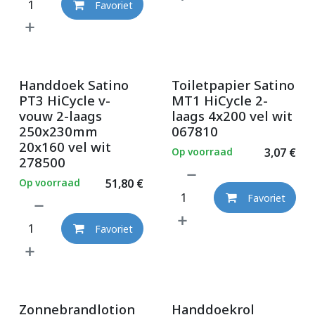
Favoriet
Handdoek Satino
Toiletpapier Satino
PT3 HiCycle v-
MT1 HiCycle 2-
vouw 2-laags
laags 4x200 vel wit
250x230mm
067810
20x160 vel wit
Op voorraad
3,07
€
278500
Op voorraad
51,80
€
Favoriet
Favoriet
Zonnebrandlotion
Handdoekrol