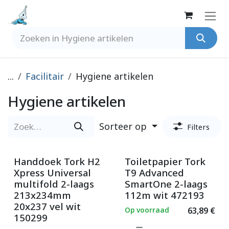
Overslaan naar inhoud
...
Facilitair
Hygiene artikelen
Hygiene artikelen
Sorteer op
Filters
Handdoek Tork H2
Toiletpapier Tork
Xpress Universal
T9 Advanced
multifold 2-laags
SmartOne 2-laags
213x234mm
112m wit 472193
20x237 vel wit
Op voorraad
63,89
€
150299