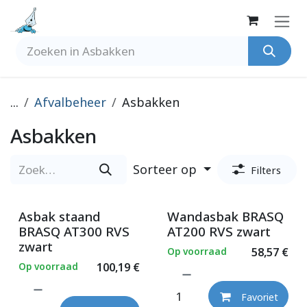
Overslaan naar inhoud
...
Afvalbeheer
Asbakken
Asbakken
Sorteer op
Filters
Asbak staand
Wandasbak BRASQ
BRASQ AT300 RVS
AT200 RVS zwart
zwart
Op voorraad
58,57
€
Op voorraad
100,19
€
Favoriet