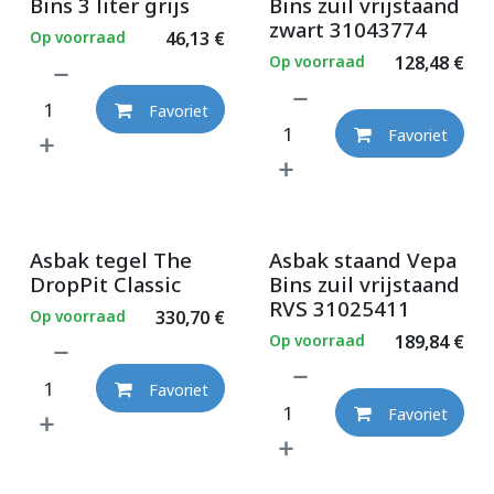
Bins 3 liter grijs
Bins zuil vrijstaand
zwart 31043774
Op voorraad
46,13
€
Op voorraad
128,48
€
Favoriet
Favoriet
Asbak tegel The
Asbak staand Vepa
DropPit Classic
Bins zuil vrijstaand
RVS 31025411
Op voorraad
330,70
€
Op voorraad
189,84
€
Favoriet
Favoriet