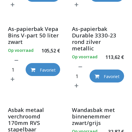
As-papierbak Vepa
As-papierbak
Bins V-part 50 liter
Durable 3330-23
zwart
rond zilver
metallic
Op voorraad
105,52
€
Op voorraad
113,62
€
Favoriet
Favoriet
Asbak metaal
Wandasbak met
verchroomd
binnenemmer
170mm RVS
zwart/grijs
stapelbaar
Op voorraad
32,87
€