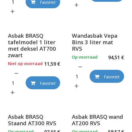
Favoriet
Asbak BRASQ
Wandasbak Vepa
tafelmodel 1 liter
Bins 3 liter mat
met deksel AT700
RVS
zwart
Op voorraad
94,51
€
Niet op voorraad
11,59
€
Favoriet
Favoriet
Asbak BRASQ
Asbak BRASQ wand
Staand AT300 RVS
AT200 RVS
Op voorraad
97,66
€
Op voorraad
58,57
€