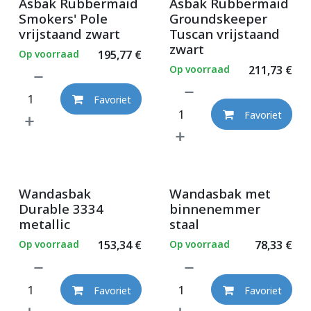
Asbak Rubbermaid
Asbak Rubbermaid
Smokers' Pole
Groundskeeper
vrijstaand zwart
Tuscan vrijstaand
zwart
Op voorraad
195,77
€
Op voorraad
211,73
€
Favoriet
Favoriet
Wandasbak
Wandasbak met
Durable 3334
binnenemmer
metallic
staal
Op voorraad
153,34
€
Op voorraad
78,33
€
Favoriet
Favoriet