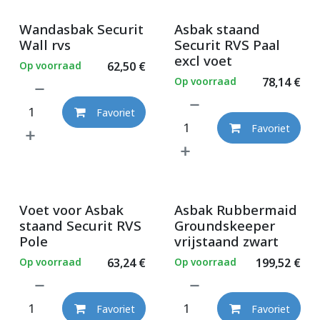
Wandasbak Securit
Asbak staand
Wall rvs
Securit RVS Paal
excl voet
Op voorraad
62,50
€
Op voorraad
78,14
€
Favoriet
Favoriet
Voet voor Asbak
Asbak Rubbermaid
staand Securit RVS
Groundskeeper
Pole
vrijstaand zwart
Op voorraad
63,24
€
Op voorraad
199,52
€
Favoriet
Favoriet