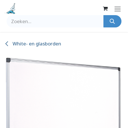
Overslaan naar inhoud
White- en glasborden