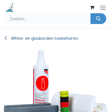
Overslaan naar inhoud
White- en glasborden toebehoren