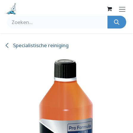
Overslaan naar inhoud
Specialistische reiniging