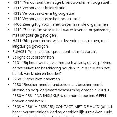
H314 "Veroorzaakt ernstige brandwonden en oogletsel".
H315 Veroorzaakt huidirritatie.
H318 Veroorzaakt ernstig oogletsel.
H319 Veroorzaakt ernstige oogirritatie.
H400 Zeer giftig voor in het water levende organismen.
H410 "Zeer giftig voor in het water levende organismen,
met langdurige gevolgen".
H411 Giftig voor in het water levende organismen, met
langdurige gevolgen.
EUH031 "Vormt giftig gas in contact met zuren".
Veiligheidsvoorschriften;
P101 "Bij het inwinnen van medisch advies, de verpakking
of het etiket ter beschikking houden".* P102 "Buiten het
bereik van kinderen houden".
P260 "Damp niet inademen".
P280 "Beschermende handschoenen, beschermende
kleding en oog- of gelaatsbescherming dragen.* P301 +
P330 + P331 "NA INSLIKKEN: de mond spoelen. GEEN
braken opwekken".
P303 + P361 + P353 "BIJ CONTACT MET DE HUID (of het
haar): verontreinigde kleding onmiddellijk uittrekken. Huid