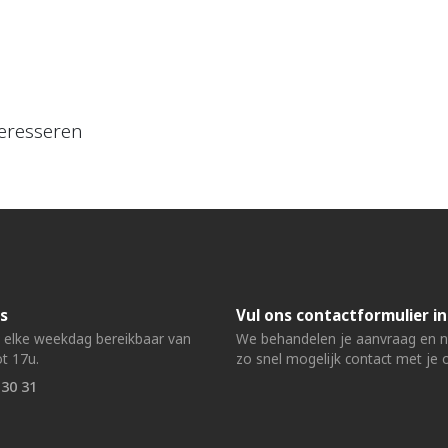
eresseren
s
Vul ons contactformulier in
n elke weekdag bereikbaar van
We behandelen je aanvraag en
t 17u.
zo snel mogelijk contact met je 
 30 31