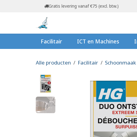
Overslaan naar inhoud
Gratis levering vanaf €75 (excl. btw.)
Startpagina
Shop
Ov
Facilitair
ICT en Machines
I
Alle producten
Facilitair
Schoonmaak