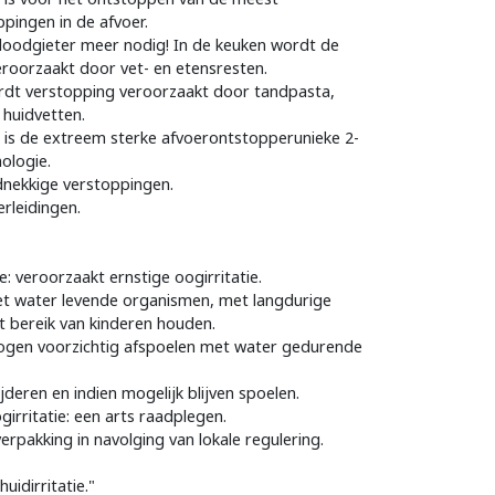
pingen in de afvoer.
 loodgieter meer nodig! In de keuken wordt de
roorzaakt door vet- en etensresten.
dt verstopping veroorzaakt door tandpasta,
 huidvetten.
is de extreem sterke afvoerontstopperunieke 2-
ologie.
nekkige verstoppingen.
erleidingen.
e: veroorzaakt ernstige oogirritatie.
het water levende organismen, met langdurige
t bereik van kinderen houden.
 ogen voorzichtig afspoelen met water gedurende
jderen en indien mogelijk blijven spoelen.
irritatie: een arts raadplegen.
erpakking in navolging van lokale regulering.
uidirritatie."