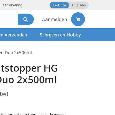
 jaar ervaring
Excl. btw
Incl. btw
Aanmelden
en Verzenden
Schrijven en Hobby
en Duo 2x500ml
ntstopper HG
Duo 2x500ml
btw)
is voor het ontstoppen van de meest