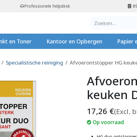
Professionele helpdesk
89
er ons
Contact
Stempels
nkt en Toner
Kantoor en Opbergen
Papier 
Specialistische reiniging
Afvoerontstopper HG keuk
Afvoero
keuken 
17,26
€
(Excl. 
Op voorraad
HG duo ontstopper 