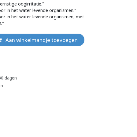
rnstige oogirritatie."
oor in het water levende organismen."
oor in het water levende organismen, met
."
Aan winkelmandje toevoegen
 30 dagen
en