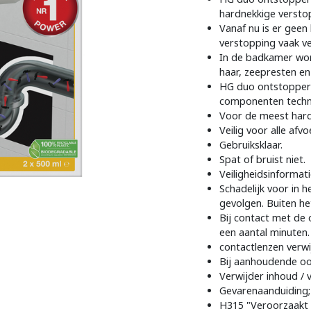
hardnekkige verstop
Vanaf nu is er geen
verstopping vaak ve
In de badkamer wor
haar, zeepresten en
HG duo ontstopper 
componenten techn
Voor de meest hard
Veilig voor alle afvo
Gebruiksklaar.
Spat of bruist niet.
Veiligheidsinformati
Schadelijk voor in 
gevolgen. Buiten he
Bij contact met de
een aantal minuten.
contactlenzen verwi
Bij aanhoudende oog
Verwijder inhoud / v
Gevarenaanduiding;
H315 "Veroorzaakt h