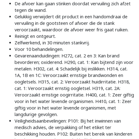
De afvoer kan gaan stinken doordat vervuiling zich afzet
tegen de wand.
Gelukkig verwijdert dit product in een handomdraai de
vervuiling in de gootsteen of afvoer die de stank
veroorzaakt, waardoor de afvoer weer fris gaat ruiken.
Reinigt en ontgeurt.
Zelfwerkend, in 30 minuten stankvrij.
Voor 10 behandelingen.
Gevarenaanduidingen: H272, cat. 2 en 3: Kan brand
bevorderen; oxiderend. H290, cat. 1: Kan bijtend zijn voor
metalen. H302, cat. 4: Schadelijk bij inslikken. H314, cat.
1A, 1B en 1C: Veroorzaakt ernstige brandwonden en
oogletsels. H315, cat. 2: Veroorzaakt huidirritatie. H318,
cat. 1: Veroorzaakt ernstig oogletsel. H319, cat. 2A:
Veroorzaakt ernstige oogirritatie. H400, cat. 1: Zeer giftig
voor in het water levende organismen. H410, cat. 1: Zeer
giftig voor in het water levende organismen, met
langdurige gevolgen.
Veiligheidsaanbevelingen: P101: Bij het inwinnen van
medisch advies, de verpakking of het etiket ter
beschikking houden. P102: Buiten het bereik van kinderen