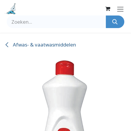
Overslaan naar inhoud
Afwas- & vaatwasmiddelen