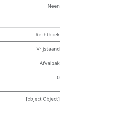
Neen
Rechthoek
Vrijstaand
Afvalbak
0
[object Object]