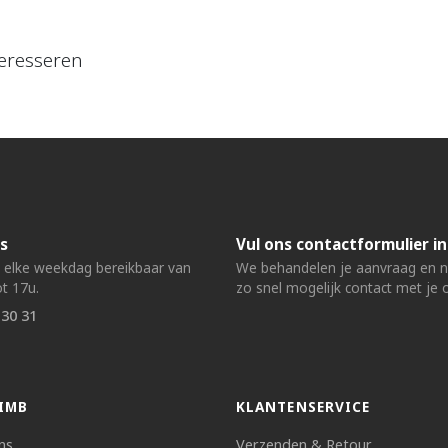
eresseren
s
Vul ons contactformulier in
n elke weekdag bereikbaar van
We behandelen je aanvraag en
t 17u.
zo snel mogelijk contact met je 
 30 31
IMB
KLANTENSERVICE
ns
Verzenden & Retour