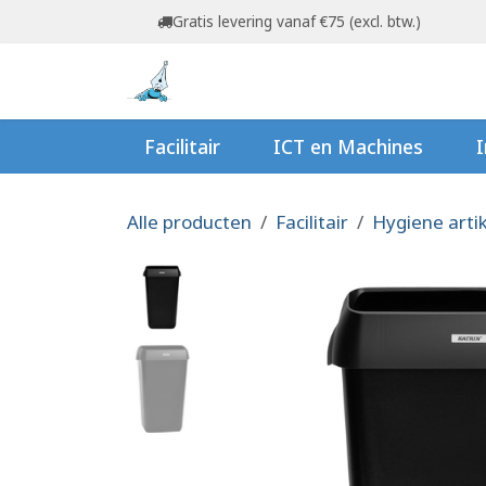
Overslaan naar inhoud
Gratis levering vanaf €75 (excl. btw.)
Startpagina
Shop
Ov
Facilitair
ICT en Machines
I
Alle producten
Facilitair
Hygiene arti