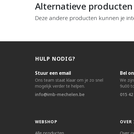
Alternatieve producten
Deze andere producten kunnen je int
HULP NODIG?
Stuur een email
Bel on
Ons team staat klaar om je zo snel
We zij
mogelijk verder te helpen.
9u00 to
info@imb-mechelen.be
015 42
WEBSHOP
OVER 
Alle producten
Over o