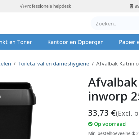
Professionele helpdesk
89
er ons
Contact
Stempels
nkt en Toner
Kantoor en Opbergen
Papier 
kelen
Toiletafval en dameshygiëne
Afvalbak Katrin o
Afvalbak
inworp 2
33,73
€
(Excl. 
Op voorraad
Min. bestelhoeveelheid: 2