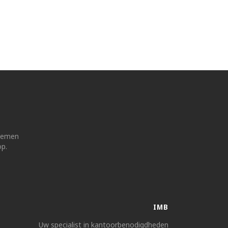
 nemen
op.
IMB
Uw specialist in kantoorbenodigdheden