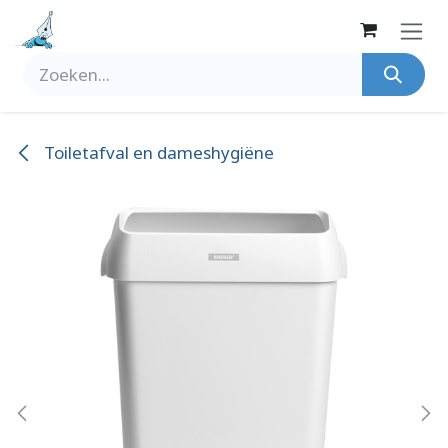
Overslaan naar inhoud
Toiletafval en dameshygiëne