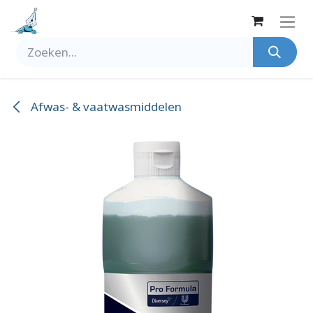
Overslaan naar inhoud
Afwas- & vaatwasmiddelen