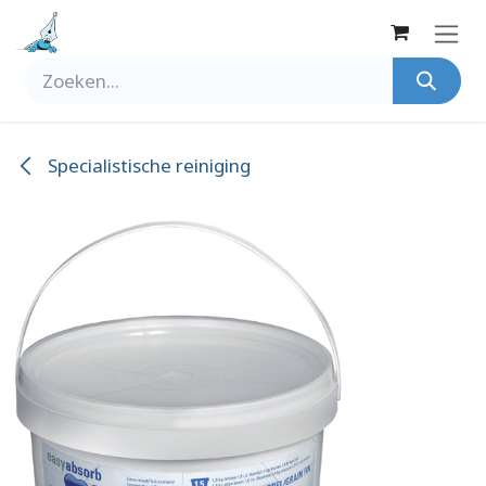
Overslaan naar inhoud
Specialistische reiniging