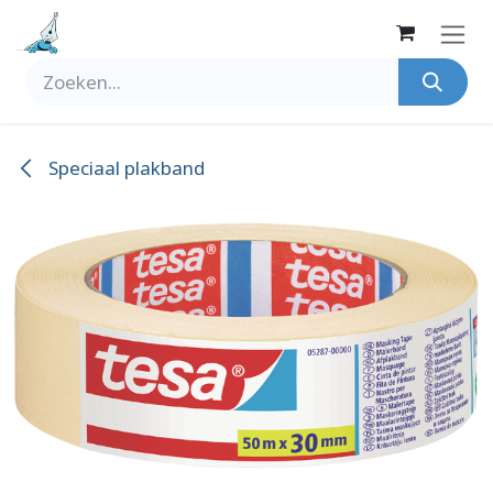
Overslaan naar inhoud
Speciaal plakband