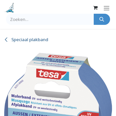
Overslaan naar inhoud
Speciaal plakband