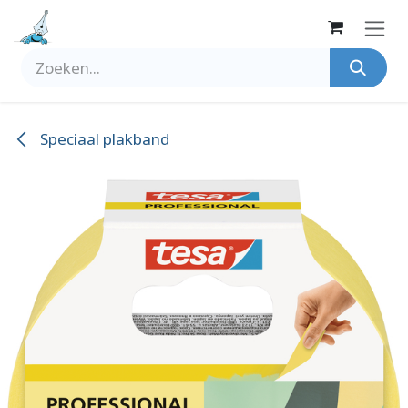
Overslaan naar inhoud
Speciaal plakband