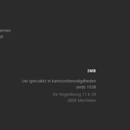
 nemen
op.
IMB
Uw specialist in kantoorbenodigdheden
sinds 1938
De Regenboog 11 b 39
2800 Mechelen