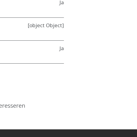
Ja
[object Object]
Ja
eresseren