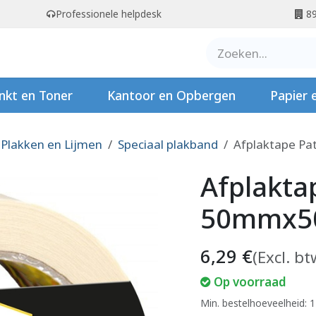
Professionele helpdesk
89
er ons
Contact
Stempels
nkt en Toner
Kantoor en Opbergen
Papier 
Plakken en Lijmen
Speciaal plakband
Afplaktape P
Afplakta
50mmx5
6,29
€
(Excl. bt
Op voorraad
Min. bestelhoeveelheid: 