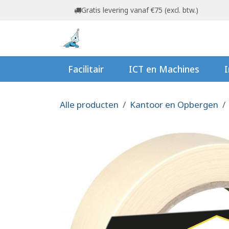
Overslaan naar inhoud
Gratis levering vanaf €75 (excl. btw.)
Startpagina
Shop
Ov
Facilitair
ICT en Machines
I
Alle producten
Kantoor en Opbergen