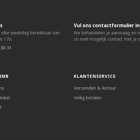
s
Vul ons contactformulier in
n elke weekdag bereikbaar van
We behandelen je aanvraag en
t 17u.
zo snel mogelijk contact met je 
 30 31
IMB
KLANTENSERVICE
ns
Verzenden & Retour
inkel
Veilig betalen
t