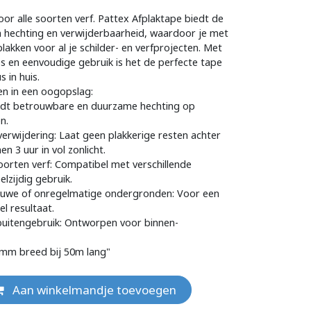
oor alle soorten verf. Pattex Afplaktape biedt de
n hechting en verwijderbaarheid, waardoor je met
lakken voor al je schilder- en verfprojecten. Met
ies en eenvoudige gebruik is het de perfecte tape
s in huis.
n in een oogopslag:
iedt betrouwbare en duurzame hechting op
n.
 verwijdering: Laat geen plakkerige resten achter
en 3 uur in vol zonlicht.
soorten verf: Compatibel met verschillende
lzijdig gebruik.
 ruwe of onregelmatige ondergronden: Voor een
l resultaat.
buitengebruik: Ontworpen voor binnen-
0mm breed bij 50m lang"
Aan winkelmandje toevoegen