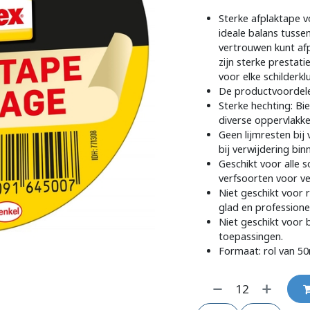
Sterke afplaktape v
ideale balans tusse
vertrouwen kunt afp
zijn sterke prestat
voor elke schilderklu
De productvoordele
Sterke hechting: B
diverse oppervlakke
Geen lijmresten bij
bij verwijdering binn
Geschikt voor alle 
verfsoorten voor vee
Niet geschikt voor
glad en professionee
Niet geschikt voor 
toepassingen.
Formaat: rol van 5