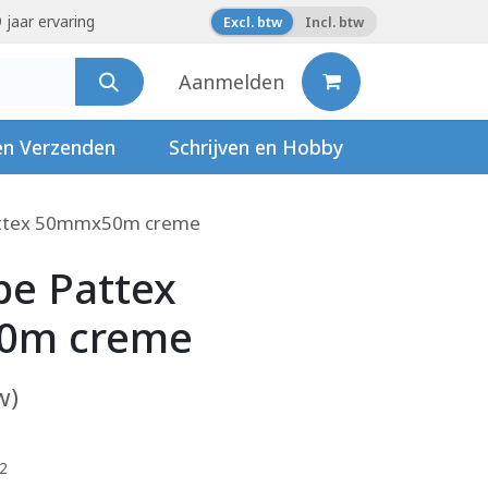
 jaar ervaring
Excl. btw
Incl. btw
Aanmelden
en Verzenden
Schrijven en Hobby
attex 50mmx50m creme
pe Pattex
0m creme
w)
12