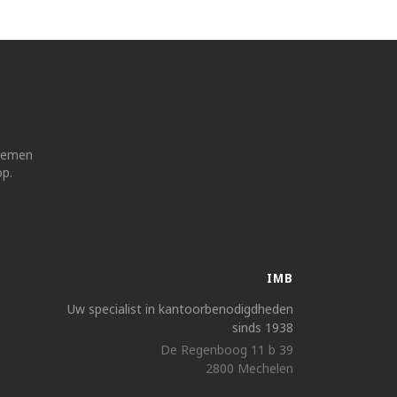
 nemen
op.
IMB
Uw specialist in kantoorbenodigdheden
sinds 1938
De Regenboog 11 b 39
2800 Mechelen