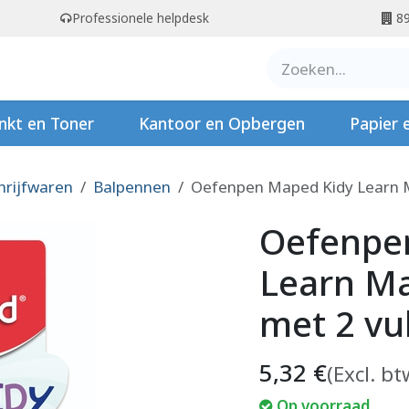
Professionele helpdesk
89
er ons
Contact
Stempels
nkt en Toner
Kantoor en Opbergen
Papier 
hrijfwaren
Balpennen
Oefenpen Maped Kidy Learn Ma
Oefenpe
Learn Ma
met 2 vul
5,32
€
(Excl. bt
Op voorraad