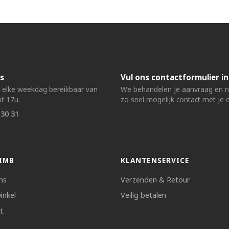
s
Vul ons contactformulier in
n elke weekdag bereikbaar van
We behandelen je aanvraag en
t 17u.
zo snel mogelijk contact met je 
 30 31
IMB
KLANTENSERVICE
ns
Verzenden & Retour
inkel
Veilig betalen
t