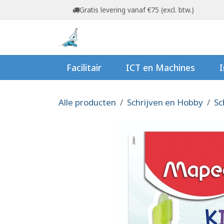
Overslaan naar inhoud
Gratis levering vanaf €75 (excl. btw.)
Startpagina
Shop
Ov
Facilitair
ICT en Machines
I
Alle producten
Schrijven en Hobby
Sc