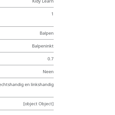
Kidy Learn
1
Balpen
Balpeninkt
0.7
Neen
echtshandig en linkshandig
[object Object]