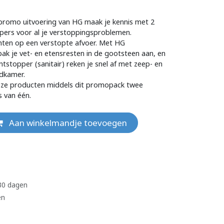
romo uitvoering van HG maak je kennis met 2
pers voor al je verstoppingsproblemen.
hten op een verstopte afvoer. Met HG
k je vet- en etensresten in de gootsteen aan, en
tstopper (sanitair) reken je snel af met zeep- en
adkamer.
ze producten middels dit promopack twee
s van één.
Aan winkelmandje toevoegen
 30 dagen
en