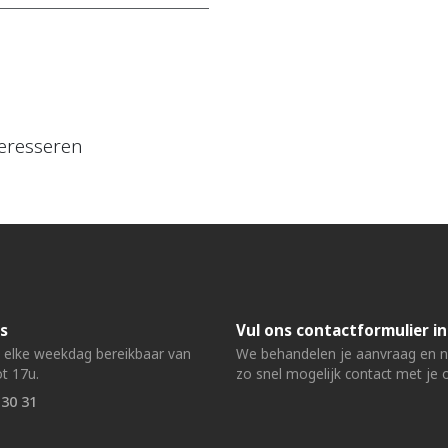
eresseren
s
Vul ons contactformulier in
n elke weekdag bereikbaar van
We behandelen je aanvraag en
t 17u.
zo snel mogelijk contact met je 
 30 31