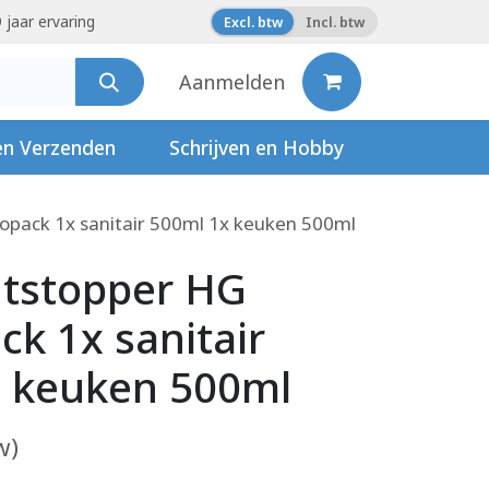
 jaar ervaring
Excl. btw
Incl. btw
Aanmelden
en Verzenden
Schrijven en Hobby
pack 1x sanitair 500ml 1x keuken 500ml
ntstopper HG
k 1x sanitair
x keuken 500ml
w)