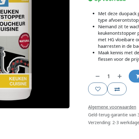
Met deze duopack p
type afvoerontstop
Niemand zit te wac
keukenontstopper pa
met HG vloeibare on
haarresten in de b
Maak kennis met de
flessen voor de prij
Algemene voorwaarden
Geld-terug-garantie van
Verzending: 2-3 werkdag