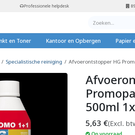
Professionele helpdesk
89
er ons
Contact
Stempels
nkt en Toner
Kantoor en Opbergen
Papier 
Specialistische reiniging
Afvoerontstopper HG Promo
Afvoero
Promopac
500ml 1
5,63
€
(Excl. bt
Op voorraad