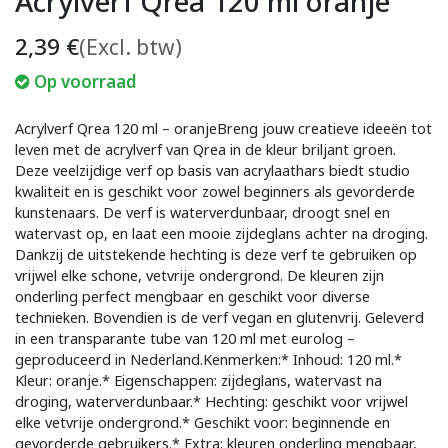
Acrylverf Qrea 120 ml oranje
2,39
€
(Excl. btw)
Op voorraad
Acrylverf Qrea 120 ml – oranjeBreng jouw creatieve ideeën tot
leven met de acrylverf van Qrea in de kleur briljant groen.
Deze veelzijdige verf op basis van acrylaathars biedt studio
kwaliteit en is geschikt voor zowel beginners als gevorderde
kunstenaars. De verf is waterverdunbaar, droogt snel en
watervast op, en laat een mooie zijdeglans achter na droging.
Dankzij de uitstekende hechting is deze verf te gebruiken op
vrijwel elke schone, vetvrije ondergrond. De kleuren zijn
onderling perfect mengbaar en geschikt voor diverse
technieken. Bovendien is de verf vegan en glutenvrij. Geleverd
in een transparante tube van 120 ml met eurolog –
geproduceerd in Nederland.Kenmerken:* Inhoud: 120 ml.*
Kleur: oranje.* Eigenschappen: zijdeglans, watervast na
droging, waterverdunbaar.* Hechting: geschikt voor vrijwel
elke vetvrije ondergrond.* Geschikt voor: beginnende en
gevorderde gebruikers.* Extra: kleuren onderling mengbaar,