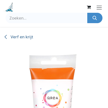
Overslaan naar inhoud
Verf en krijt