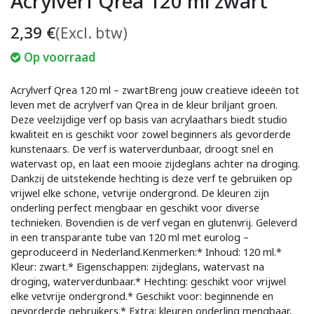
Acrylverf Qrea 120 ml zwart
2,39
€
(Excl. btw)
Op voorraad
Acrylverf Qrea 120 ml – zwartBreng jouw creatieve ideeën tot
leven met de acrylverf van Qrea in de kleur briljant groen.
Deze veelzijdige verf op basis van acrylaathars biedt studio
kwaliteit en is geschikt voor zowel beginners als gevorderde
kunstenaars. De verf is waterverdunbaar, droogt snel en
watervast op, en laat een mooie zijdeglans achter na droging.
Dankzij de uitstekende hechting is deze verf te gebruiken op
vrijwel elke schone, vetvrije ondergrond. De kleuren zijn
onderling perfect mengbaar en geschikt voor diverse
technieken. Bovendien is de verf vegan en glutenvrij. Geleverd
in een transparante tube van 120 ml met eurolog –
geproduceerd in Nederland.Kenmerken:* Inhoud: 120 ml.*
Kleur: zwart.* Eigenschappen: zijdeglans, watervast na
droging, waterverdunbaar.* Hechting: geschikt voor vrijwel
elke vetvrije ondergrond.* Geschikt voor: beginnende en
gevorderde gebruikers.* Extra: kleuren onderling mengbaar,