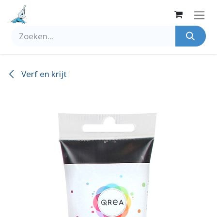
Overslaan naar inhoud
Verf en krijt