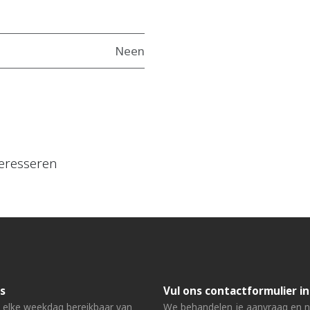
Neen
eresseren
s
Vul ons contactformulier in
n elke weekdag bereikbaar van
We behandelen je aanvraag en