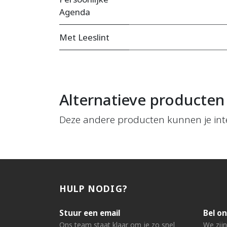
Agenda
Met Leeslint
Alternatieve producten
Deze andere producten kunnen je int
HULP NODIG?
Stuur een email
Bel on
Ons team staat klaar om je zo snel
We zij