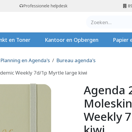
Professionele helpdesk
89
er ons
Contact
Stempels
nkt en Toner
Kantoor en Opbergen
Papier 
Planning en Agenda's
Bureau agenda's
emic Weekly 7d/1p Myrtle large kiwi
Agenda 
Moleski
Weekly 7
kiwi