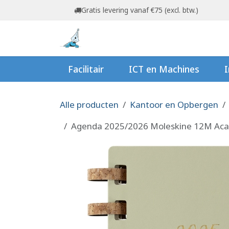
Overslaan naar inhoud
Gratis levering vanaf €75 (excl. btw.)
Startpagina
Shop
Ov
Facilitair
ICT en Machines
I
Alle producten
Kantoor en Opbergen
Agenda 2025/2026 Moleskine 12M Acad