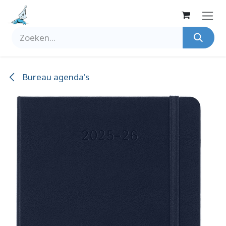
Overslaan naar inhoud
Bureau agenda's