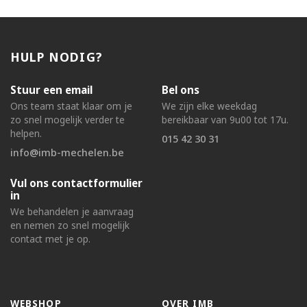
HULP NODIG?
Stuur een email
Bel ons
Ons team staat klaar om je
We zijn elke weekdag
zo snel mogelijk verder te
bereikbaar van 9u00 tot 17u.
helpen.
015 42 30 31
info@imb-mechelen.be
Vul ons contactformulier
in
We behandelen je aanvraag
en nemen zo snel mogelijk
contact met je op.
WEBSHOP
OVER IMB