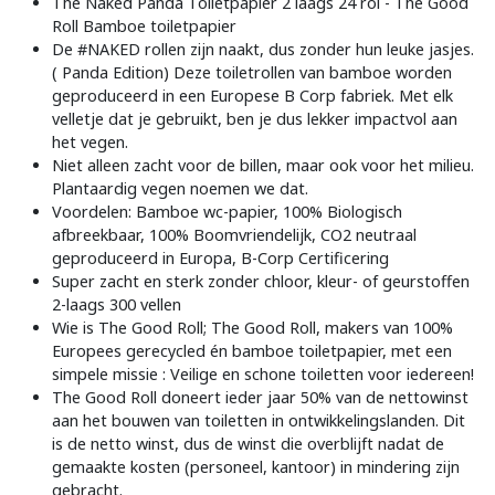
The Naked Panda Toiletpapier 2 laags 24 rol - The Good
Roll Bamboe toiletpapier
De #NAKED rollen zijn naakt, dus zonder hun leuke jasjes.
( Panda Edition) Deze toiletrollen van bamboe worden
geproduceerd in een Europese B Corp fabriek. Met elk
velletje dat je gebruikt, ben je dus lekker impactvol aan
het vegen.
Niet alleen zacht voor de billen, maar ook voor het milieu.
Plantaardig vegen noemen we dat.
Voordelen: Bamboe wc-papier, 100% Biologisch
afbreekbaar, 100% Boomvriendelijk, CO2 neutraal
geproduceerd in Europa, B-Corp Certificering
Super zacht en sterk zonder chloor, kleur- of geurstoffen
2-laags 300 vellen
Wie is The Good Roll; The Good Roll, makers van 100%
Europees gerecycled én bamboe toiletpapier, met een
simpele missie : Veilige en schone toiletten voor iedereen!
The Good Roll doneert ieder jaar 50% van de nettowinst
aan het bouwen van toiletten in ontwikkelingslanden. Dit
is de netto winst, dus de winst die overblijft nadat de
gemaakte kosten (personeel, kantoor) in mindering zijn
gebracht.