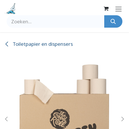
Overslaan naar inhoud
Toiletpapier en dispensers