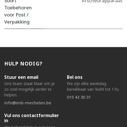
Soort
Afscheurapparaat
Toebehoren
voor Post /
Verpakking
HULP NODIG?
Stuur een email
Bel ons
Ons team staat klaar om je
We zijn elke weekdag
zo snel mogelijk verder te
bereikbaar van 9u00 tot 17u.
helpen.
015 42 30 31
info@imb-mechelen.be
Vul ons contactformulier
in