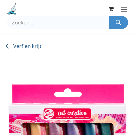
Overslaan naar inhoud
Verf en krijt