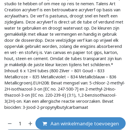
studio te hebben of om mee op reis te nemen. Talens Art
Creation acrylverf is een betrouwbare acrylverf op basis van
acrylaathars. De verf is pastueus, droogt snel en heeft een
zijdeglans. Deze acrylverf is direct uit de tube of verdund met
water te gebruiken en droogt watervast op. De kleuren zijn
gemakkelijk met elkaar te vermengen en handig in gebruik
door de doseerdop. Deze veelzijdige verf kan op vrijwel elk
oppervlak gebruikt worden, zolang die enigzins absorberend
en vet- en stofvrij is. Van canvas en papier tot gips, karton,
hout, steen en cement. Omdat de tubes transparant zijn kun
je makkelijk de juiste kleur kiezen tijdens het schilderen.*
Inhoud: 6 x 12ml tubes (800 Zilver – 801 Goud – 833
Metallicroze – 835 Metallicviolet – 834 Metallicblauw – 836
Metallicgroen).EUH208: Bevat mengsel van: 5-chloor-2-methyl-
2H-isothiazool-3-on [EC no. 247-500-7] en 2-methyl-2Hiso-
thiazool-3-on [EC no. 220-239-6] (3:1), 1,2-benzisothiazool-
3(2H)-on. Kan een allergische reactie veroorzaken. Bevat
biociden: 3-Jood-2-propynylbutylcarbamaat
Aan winkelmandje toevoegen