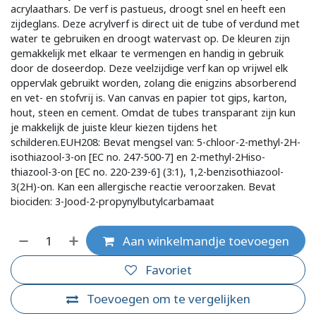
acrylaathars. De verf is pastueus, droogt snel en heeft een
zijdeglans. Deze acrylverf is direct uit de tube of verdund met
water te gebruiken en droogt watervast op. De kleuren zijn
gemakkelijk met elkaar te vermengen en handig in gebruik
door de doseerdop. Deze veelzijdige verf kan op vrijwel elk
oppervlak gebruikt worden, zolang die enigzins absorberend
en vet- en stofvrij is. Van canvas en papier tot gips, karton,
hout, steen en cement. Omdat de tubes transparant zijn kun
je makkelijk de juiste kleur kiezen tijdens het
schilderen.EUH208: Bevat mengsel van: 5-chloor-2-methyl-2H-
isothiazool-3-on [EC no. 247-500-7] en 2-methyl-2Hiso-
thiazool-3-on [EC no. 220-239-6] (3:1), 1,2-benzisothiazool-
3(2H)-on. Kan een allergische reactie veroorzaken. Bevat
biociden: 3-Jood-2-propynylbutylcarbamaat
Aan winkelmandje toevoegen
Favoriet
Toevoegen om te vergelijken