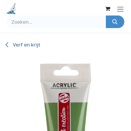
Overslaan naar inhoud
Verf en krijt