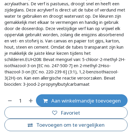
acrylaathars. De verf is pastueus, droogt snel en heeft een
zijdeglans. Deze acrylverf is direct uit de tube of verdund met
water te gebruiken en droogt watervast op. De kleuren zijn
gemakkelijk met elkaar te vermengen en handig in gebruik
door de doseerdop. Deze veelzijdige verf kan op vrijwel elk
oppervlak gebruikt worden, zolang die enigzins absorberend
en vet- en stofvrij is. Van canvas en papier tot gips, karton,
hout, steen en cement. Omdat de tubes transparant zijn kun
je makkelijk de juiste kleur kiezen tijdens het
schilderen.EUH208: Bevat mengsel van: 5-chloor-2-methyl-2H-
isothiazool-3-on [EC no. 247-500-7] en 2-methyl-2Hiso-
thiazool-3-on [EC no. 220-239-6] (3:1), 1,2-benzisothiazool-
3(2H)-on. Kan een allergische reactie veroorzaken. Bevat
biociden: 3-Jood-2-propynylbutylcarbamaat
Aan winkelmandje toevoegen
Favoriet
Toevoegen om te vergelijken