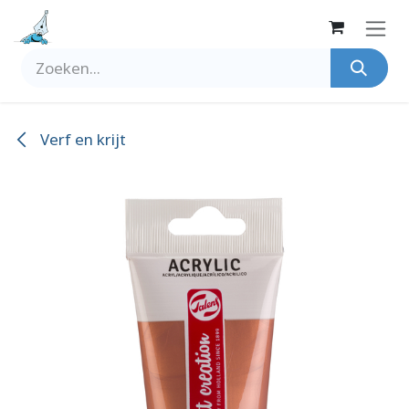
Overslaan naar inhoud
Verf en krijt