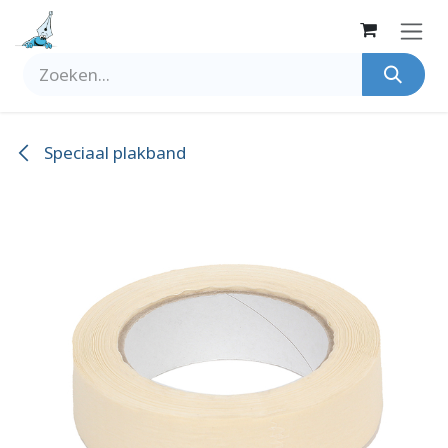
Overslaan naar inhoud
Speciaal plakband