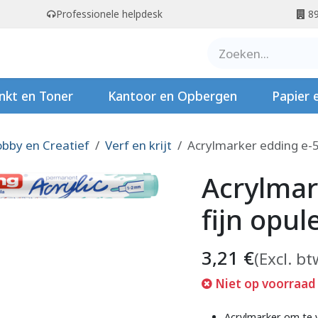
Professionele helpdesk
89
er ons
Contact
Stempels
nkt en Toner
Kantoor en Opbergen
Papier 
bby en Creatief
Verf en krijt
Acrylmarker edding e-5
Acrylmar
fijn opul
3,21
€
(Excl. bt
Niet op voorraad
Acrylmarker om te v