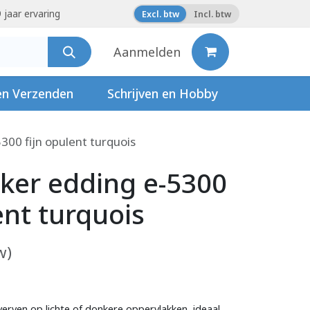
 jaar ervaring
Excl. btw
Incl. btw
Aanmelden
en Verzenden
Schrijven en Hobby
300 fijn opulent turquois
ker edding e-5300
ent turquois
w)
erven op lichte of donkere oppervlakken, ideaal