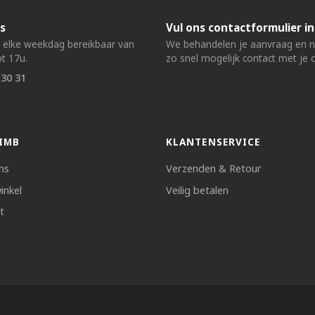
s
Vul ons contactformulier in
n elke weekdag bereikbaar van
We behandelen je aanvraag en
t 17u.
zo snel mogelijk contact met je 
 30 31
IMB
KLANTENSERVICE
ns
Verzenden & Retour
inkel
Veilig betalen
t