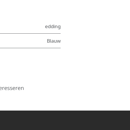
edding
Blauw
eresseren