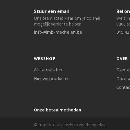
Stuur een email
Bel on
Ons team staat klaar om je zo snel
We zij
mogelijk verder te helpen.
9u00 to
info@imb-mechelen.be
015 42
WEBSHOP
OVER 
Alle producten
Over o
Nieuwe producten
Onze w
Contac
Onze betaalmethoden
© 2026 IMB - Alle rechten voorbehouden