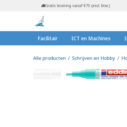
Overslaan naar inhoud
Gratis levering vanaf €75 (excl. btw.)
Startpagina
Shop
Ov
Facilitair
ICT en Machines
I
Alle producten
Schrijven en Hobby
Ho