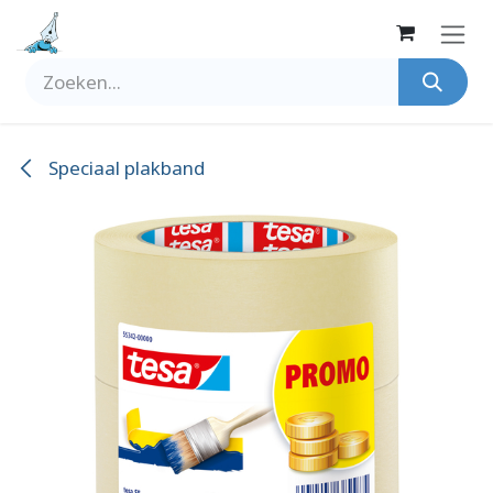
Overslaan naar inhoud
Speciaal plakband