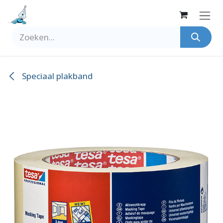
Overslaan naar inhoud
Speciaal plakband