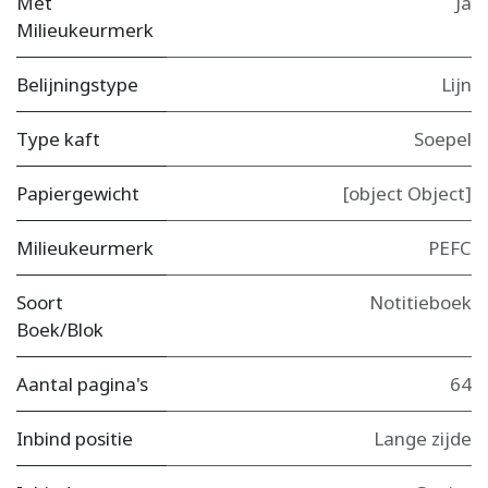
Met
Ja
Milieukeurmerk
Belijningstype
Lijn
Type kaft
Soepel
Papiergewicht
[object Object]
Milieukeurmerk
PEFC
Soort
Notitieboek
Boek/Blok
Aantal pagina's
64
Inbind positie
Lange zijde