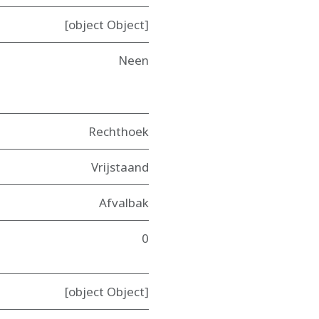
[object Object]
Neen
Rechthoek
Vrijstaand
Afvalbak
0
[object Object]