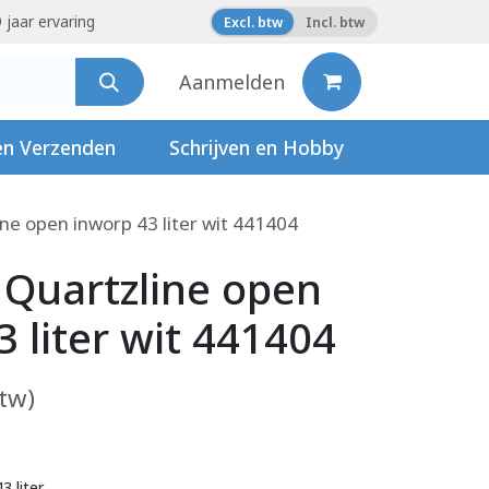
 jaar ervaring
Excl. btw
Incl. btw
Aanmelden
en Verzenden
Schrijven en Hobby
ne open inworp 43 liter wit 441404
 Quartzline open
 liter wit 441404
btw)
 liter.