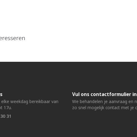
eresseren
s
Vul ons contactformulier in
n elke weekdag bereikbaar van
We behandelen je aanvraag en
t 17u.
zo snel mogelijk contact met je 
 30 31