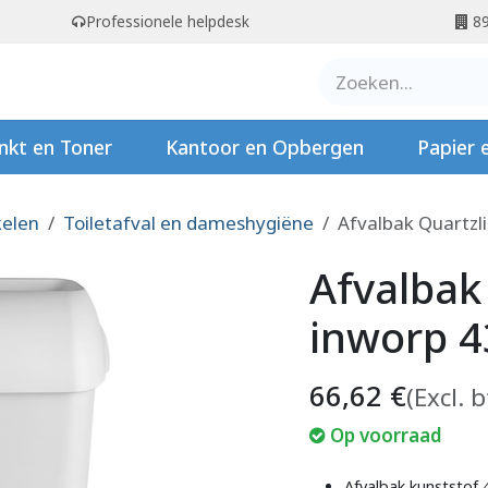
Professionele helpdesk
89
er ons
Contact
Stempels
nkt en Toner
Kantoor en Opbergen
Papier 
kelen
Toiletafval en dameshygiëne
Afvalbak Quartzli
Afvalbak
inworp 43
66,62
€
(Excl. 
Op voorraad
Afvalbak kunststof 43