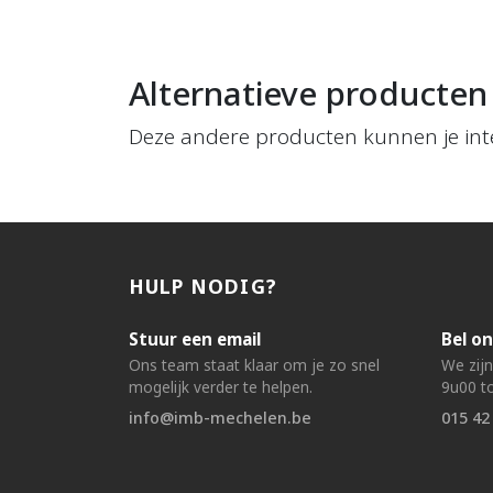
Alternatieve producten
Deze andere producten kunnen je int
HULP NODIG?
Stuur een email
Bel on
Ons team staat klaar om je zo snel
We zij
mogelijk verder te helpen.
9u00 to
info@imb-mechelen.be
015 42