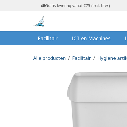
Overslaan naar inhoud
Gratis levering vanaf €75 (excl. btw.)
Startpagina
Shop
Ov
Facilitair
ICT en Machines
I
Alle producten
Facilitair
Hygiene arti