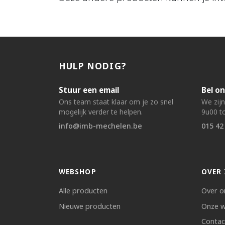
HULP NODIG?
Stuur een email
Bel on
Ons team staat klaar om je zo snel
We zij
mogelijk verder te helpen.
9u00 to
info@imb-mechelen.be
015 42
WEBSHOP
OVER 
Alle producten
Over o
Nieuwe producten
Onze w
Contac