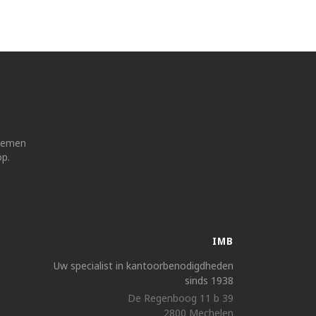
 nemen
op.
IMB
Uw specialist in kantoorbenodigdheden
sinds 1938
De Regenboog 11 b 39
2800 Mechelen