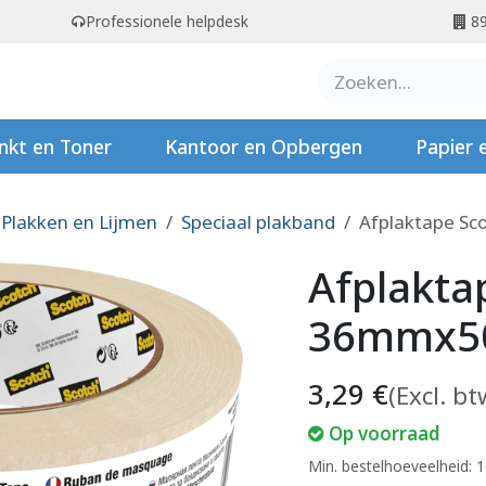
Professionele helpdesk
89
er ons
Contact
Stempels
nkt en Toner
Kantoor en Opbergen
Papier 
Plakken en Lijmen
Speciaal plakband
Afplaktape Sc
Afplakta
36mmx50
3,29
€
(Excl. bt
Op voorraad
Min. bestelhoeveelheid: 