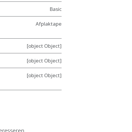
Basic
Afplaktape
[object Object]
[object Object]
[object Object]
eresseren