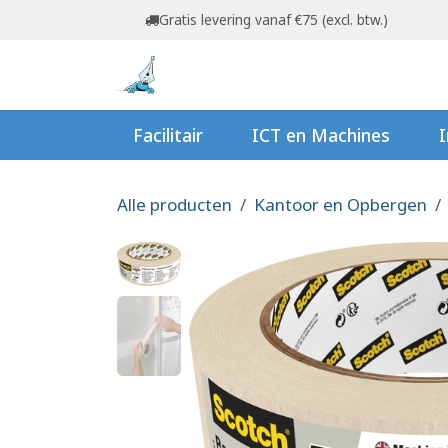
Overslaan naar inhoud
Gratis levering vanaf €75 (excl. btw.)
Startpagina
Shop
Ov
Facilitair
ICT en Machines
I
Alle producten
Kantoor en Opbergen