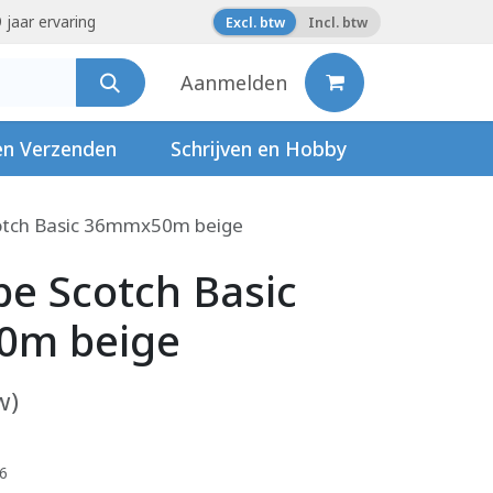
 jaar ervaring
Excl. btw
Incl. btw
Aanmelden
en Verzenden
Schrijven en Hobby
otch Basic 36mmx50m beige
pe Scotch Basic
m beige
w)
16