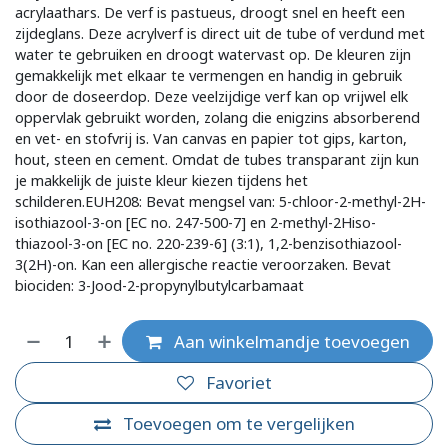
acrylaathars. De verf is pastueus, droogt snel en heeft een
zijdeglans. Deze acrylverf is direct uit de tube of verdund met
water te gebruiken en droogt watervast op. De kleuren zijn
gemakkelijk met elkaar te vermengen en handig in gebruik
door de doseerdop. Deze veelzijdige verf kan op vrijwel elk
oppervlak gebruikt worden, zolang die enigzins absorberend
en vet- en stofvrij is. Van canvas en papier tot gips, karton,
hout, steen en cement. Omdat de tubes transparant zijn kun
je makkelijk de juiste kleur kiezen tijdens het
schilderen.EUH208: Bevat mengsel van: 5-chloor-2-methyl-2H-
isothiazool-3-on [EC no. 247-500-7] en 2-methyl-2Hiso-
thiazool-3-on [EC no. 220-239-6] (3:1), 1,2-benzisothiazool-
3(2H)-on. Kan een allergische reactie veroorzaken. Bevat
biociden: 3-Jood-2-propynylbutylcarbamaat
Aan winkelmandje toevoegen
Favoriet
Toevoegen om te vergelijken