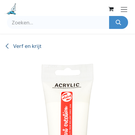
Overslaan naar inhoud
Verf en krijt