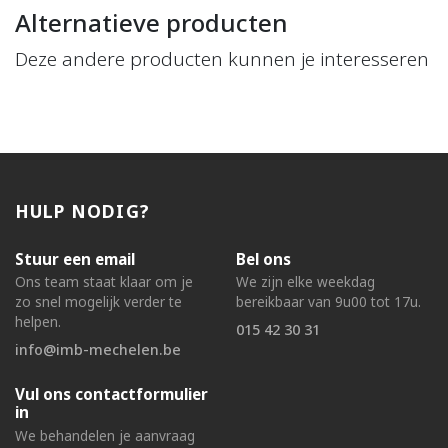
Alternatieve producten
Deze andere producten kunnen je interesseren
HULP NODIG?
Stuur een email
Bel ons
Ons team staat klaar om je
We zijn elke weekdag
zo snel mogelijk verder te
bereikbaar van 9u00 tot 17u.
helpen.
015 42 30 31
info@imb-mechelen.be
Vul ons contactformulier
in
We behandelen je aanvraag