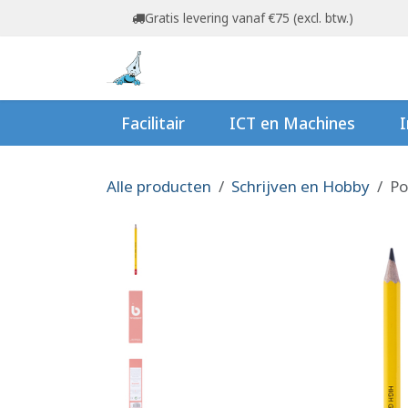
Overslaan naar inhoud
Gratis levering vanaf €75 (excl. btw.)
Startpagina
Shop
Ov
Facilitair
ICT en Machines
I
Alle producten
Schrijven en Hobby
Po