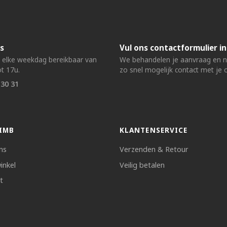
s
Vul ons contactformulier in
n elke weekdag bereikbaar van
We behandelen je aanvraag en
t 17u.
zo snel mogelijk contact met je 
 30 31
IMB
KLANTENSERVICE
ns
Verzenden & Retour
inkel
Veilig betalen
t