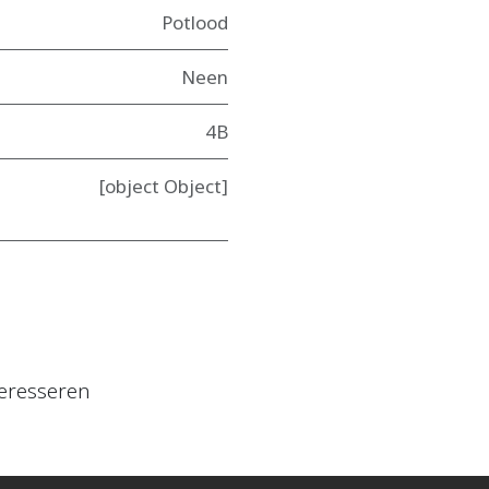
Potlood
Neen
4B
[object Object]
eresseren