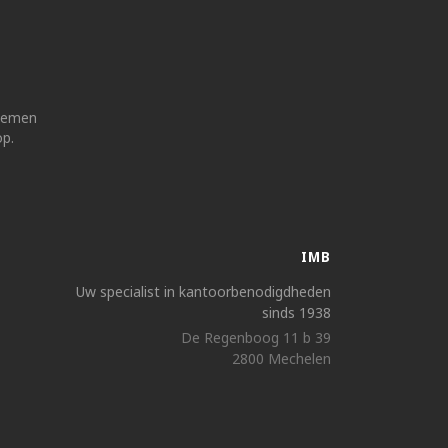
 nemen
op.
IMB
Uw specialist in kantoorbenodigdheden
sinds 1938
De Regenboog 11 b 39
2800 Mechelen