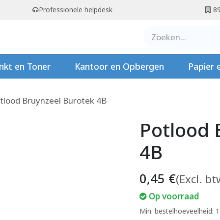
Professionele helpdesk
89
er ons
Contact
Stempels
nkt en Toner
Kantoor en Opbergen
Papier 
tlood Bruynzeel Burotek 4B
Potlood 
4B
0,45
€
(Excl. bt
Op voorraad
Min. bestelhoeveelheid: 