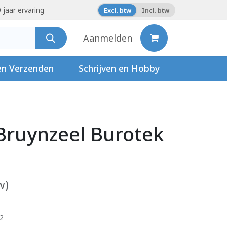
 jaar ervaring
Excl. btw
Incl. btw
Aanmelden
en Verzenden
Schrijven en Hobby
Bruynzeel Burotek
w)
12