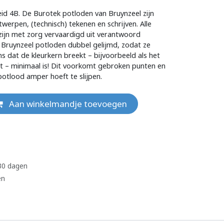
eid 4B. De Burotek potloden van Bruynzeel zijn
twerpen, (technisch) tekenen en schrijven. Alle
zijn met zorg vervaardigd uit verantwoord
n Bruynzeel potloden dubbel gelijmd, zodat ze
ns dat de kleurkern breekt – bijvoorbeeld als het
t – minimaal is! Dit voorkomt gebroken punten en
potlood amper hoeft te slijpen.
Aan winkelmandje toevoegen
 30 dagen
en