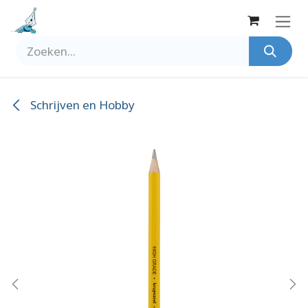
Overslaan naar inhoud
Schrijven en Hobby