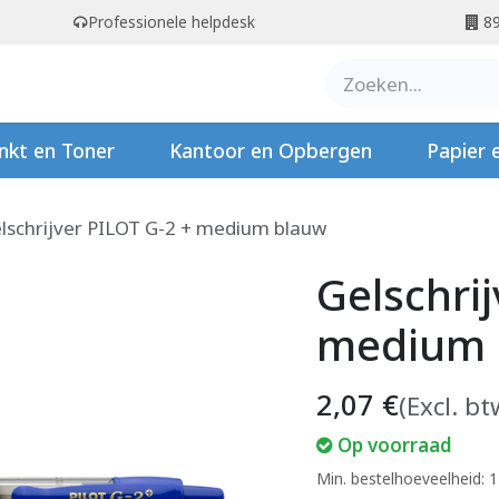
Professionele helpdesk
89
er ons
Contact
Stempels
nkt en Toner
Kantoor en Opbergen
Papier 
lschrijver PILOT G-2 + medium blauw
Gelschri
medium 
2,07
€
(Excl. bt
Op voorraad
Min. bestelhoeveelheid: 