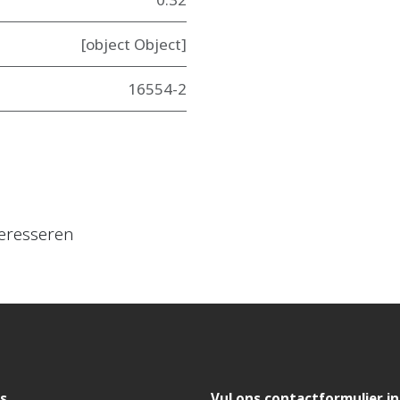
[object Object]
16554-2
eresseren
s
Vul ons contactformulier in