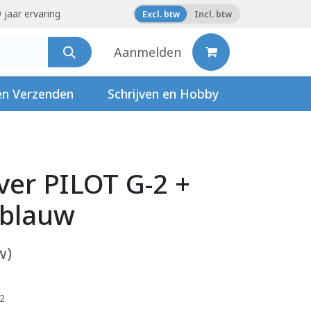
 jaar ervaring
Excl. btw
Incl. btw
Aanmelden
en Verzenden
Schrijven en Hobby
jver PILOT G-2 +
blauw
w)
12