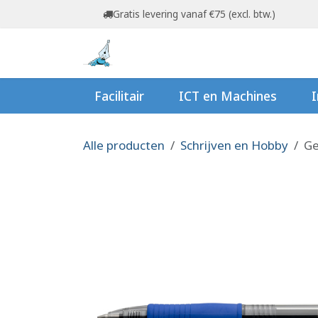
Overslaan naar inhoud
Gratis levering vanaf €75 (excl. btw.)
Startpagina
Shop
Ov
Facilitair
ICT en Machines
I
Alle producten
Schrijven en Hobby
Ge