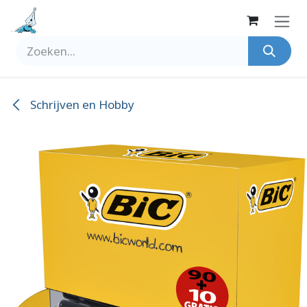
Overslaan naar inhoud
Schrijven en Hobby