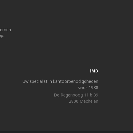
 nemen
op.
IMB
Uw specialist in kantoorbenodigdheden
sinds 1938
De Regenboog 11 b 39
2800 Mechelen