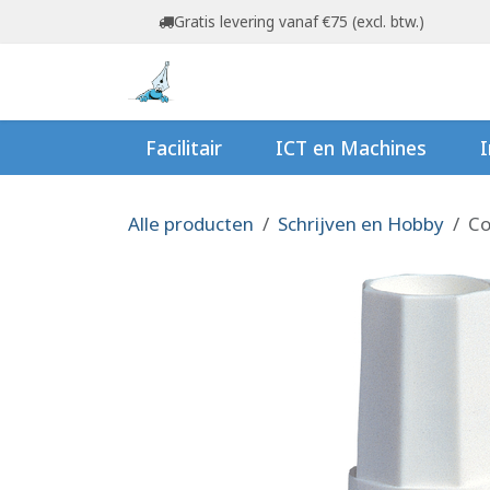
Overslaan naar inhoud
Gratis levering vanaf €75 (excl. btw.)
Startpagina
Shop
Ov
Facilitair
ICT en Machines
I
Alle producten
Schrijven en Hobby
Co