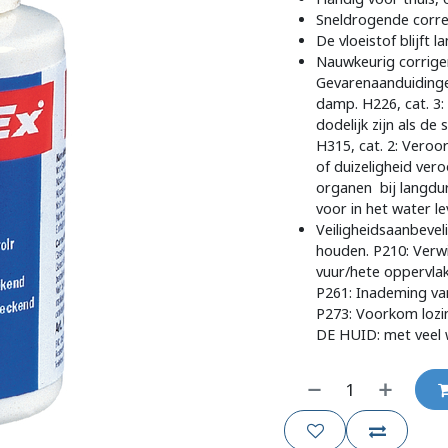
Sneldrogende correc
De vloeistof blijft 
Nauwkeurig corriger
Gevarenaanduidingen
damp. H226, cat. 3:
dodelijk zijn als de
H315, cat. 2: Veroor
of duizeligheid ver
organen
bij langdu
voor in het water 
Veiligheidsaanbevel
houden. P210: Ver
vuur/hete oppervlak
P261: Inademing va
P273: Voorkom lozi
DE HUID: met veel 