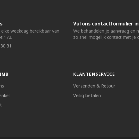
s
Vul ons contactformulier in
n elke weekdag bereikbaar van
We behandelen je aanvraag en
t 17u.
zo snel mogelijk contact met je 
 30 31
IMB
KLANTENSERVICE
ns
Verzenden & Retour
inkel
Veilig betalen
t