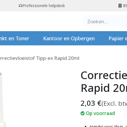
Professionele helpdesk
89
er ons
Contact
Stempels
nkt en Toner
Kantoor en Opbergen
Papier 
rrectievloeistof Tipp-ex Rapid 20ml
Correctie
Rapid 20
2,03
€
(Excl. bt
Op voorraad
Handig voor thuis, 