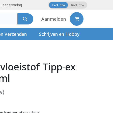
 jaar ervaring
Excl. btw
Incl. btw
Aanmelden
en Verzenden
Schrijven en Hobby
vloeistof Tipp-ex
ml
w)
op kantoor of op school.