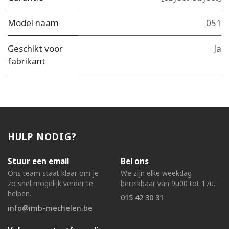
Model naam
051
Geschikt voor
Ja
fabrikant
HULP NODIG?
Stuur een email
Bel ons
Ons team staat klaar om je
We zijn elke weekdag
zo snel mogelijk verder te
bereikbaar van 9u00 tot 17u.
helpen.
015 42 30 31
info@imb-mechelen.be