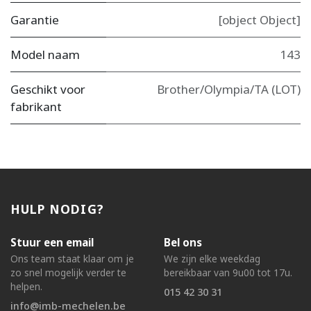
Garantie
[object Object]
Model naam
143
Geschikt voor
Brother/Olympia/TA (LOT)
fabrikant
HULP NODIG?
Stuur een email
Bel ons
Ons team staat klaar om je
We zijn elke weekdag
zo snel mogelijk verder te
bereikbaar van 9u00 tot 17u.
helpen.
015 42 30 31
info@imb-mechelen.be