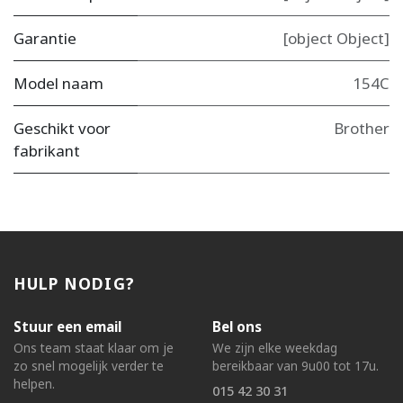
Garantie
[object Object]
Model naam
154C
Geschikt voor
Brother
fabrikant
HULP NODIG?
Stuur een email
Bel ons
Ons team staat klaar om je
We zijn elke weekdag
zo snel mogelijk verder te
bereikbaar van 9u00 tot 17u.
helpen.
015 42 30 31